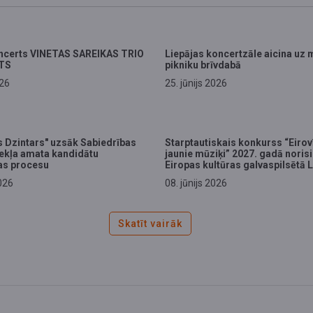
oncerts VINETAS SAREIKAS TRIO
Liepājas koncertzāle aicina uz 
TS
pikniku brīvdabā
026
25. jūnijs 2026
is Dzintars" uzsāk Sabiedrības
Starptautiskais konkurss “Eirov
ekļa amata kandidātu
jaunie mūziķi” 2027. gadā noris
as procesu
Eiropas kultūras galvaspilsētā 
2026
08. jūnijs 2026
Skatīt vairāk