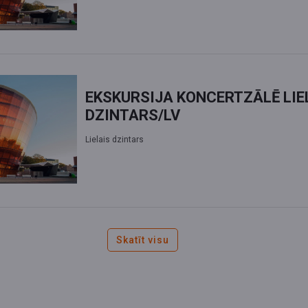
EKSKURSIJA KONCERTZĀLĒ LIE
DZINTARS/LV
Lielais dzintars
Skatīt visu