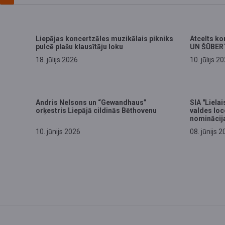
Liepājas koncertzāles muzikālais pikniks
Atcelts k
pulcē plašu klausītāju loku
UN ŠŪBER
18. jūlijs 2026
10. jūlijs 2
Andris Nelsons un “Gewandhaus”
SIA "Liela
orķestris Liepājā cildinās Bēthovenu
valdes loc
nominācij
10. jūnijs 2026
08. jūnijs 