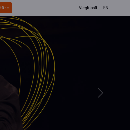
 tūre
Viegli lasīt
EN
Next