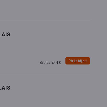
GĀJIENS
LAIS
Pirkt biļeti
Biļetes no:
4 €
LAIS