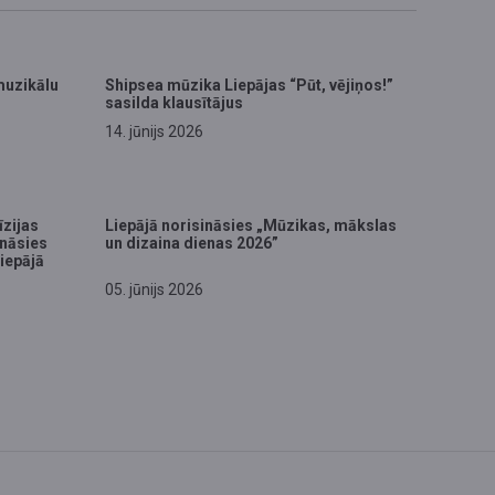
muzikālu
Shipsea mūzika Liepājas “Pūt, vējiņos!”
sasilda klausītājus
14. jūnijs 2026
īzijas
Liepājā norisināsies „Mūzikas, mākslas
ināsies
un dizaina dienas 2026”
Liepājā
05. jūnijs 2026