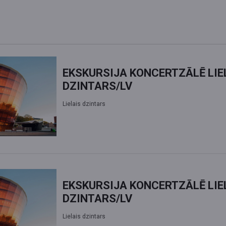
PIRMĀS SKAŅAS. SARAH NEUFELD,
REIHA 
RICHARD REED PARRY & REBECCA
FOON
EKSKURSIJA KONCERTZĀLĒ LIE
DZINTARS/LV
Lielais dzintars
EKSKURSIJA KONCERTZĀLĒ LIE
DZINTARS/LV
Lielais dzintars