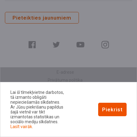
Pieteikties jaunumiem
E-adrese
Privātuma politika
Sīkdatņu politika
Lai šī tīmekļvietne darbotos,
Piekļūstamības paziņojums
tā izmanto obligāti
nepieciešamās sīkdatnes.
Ar Jūsu piekrišanu papildus
Piekrist
šajā vietnē var tikt
izmantotas statistikas un
sociālo mediju sīkdatnes.
Lasīt vairāk.