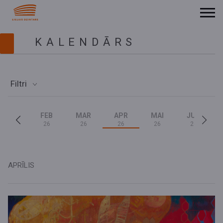
KALENDĀRS
Filtri
FEB
MAR
APR
MAI
JUN
26
26
26
26
26
APRĪLIS