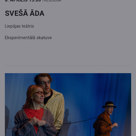
8. APRĪLIS
13.00
TREŠDIENA
SVEŠĀ ĀDA
Liepājas teātris
Eksperimentālā skatuve