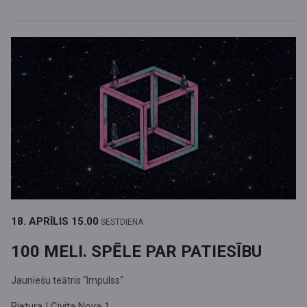
18. APRĪLIS
15.00
SESTDIENA
100 MELI. SPĒLE PAR PATIESĪBU
Jauniešu teātris "Impulss"
Pietura | Civita Nova 1