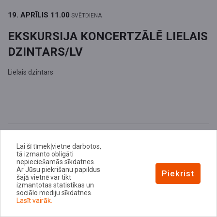
19. APRĪLIS
11.00
SVĒTDIENA
EKSKURSIJA KONCERTZĀLĒ LIELAIS
DZINTARS/LV
Lielais dzintars
Lai šī tīmekļvietne darbotos,
tā izmanto obligāti
nepieciešamās sīkdatnes.
Ar Jūsu piekrišanu papildus
Piekrist
šajā vietnē var tikt
izmantotas statistikas un
sociālo mediju sīkdatnes.
Lasīt vairāk.