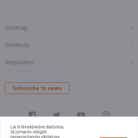
Sitemap
Contacts
Requisites
Subscribe to news
Lai šī tīmekļvietne darbotos,
tā izmanto obligāti
nepieciešamās sīkdatnes.