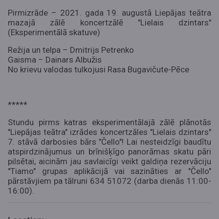
Pirmizrāde – 2021. gada 19. augustā Liepājas teātra
mazajā zālē koncertzālē "Lielais dzintars"
(Eksperimentālā skatuve)
Režija un telpa – Dmitrijs Petrenko
Gaisma – Dainars Albužis
No krievu valodas tulkojusi Rasa Bugavičute-Pēce
*****
Stundu pirms katras eksperimentālajā zālē plānotās
"Liepājas teātra" izrādes koncertzāles "Lielais dzintars"
7. stāvā darbosies bārs "Čello"! Lai nesteidzīgi baudītu
atspirdzinājumus un brīnišķīgo panorāmas skatu pāri
pilsētai, aicinām jau savlaicīgi veikt galdiņa rezervāciju
"Tiamo" grupas aplikācijā vai sazināties ar "Čello"
pārstāvjiem pa tālruni 634 51072 (darba dienās 11:00-
16:00).