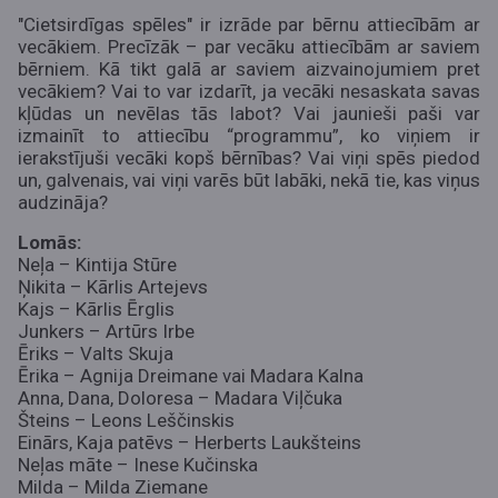
"Cietsirdīgas spēles" ir izrāde par bērnu attiecībām ar
vecākiem. Precīzāk – par vecāku attiecībām ar saviem
bērniem. Kā tikt galā ar saviem aizvainojumiem pret
vecākiem? Vai to var izdarīt, ja vecāki nesaskata savas
kļūdas un nevēlas tās labot? Vai jaunieši paši var
izmainīt to attiecību “programmu”, ko viņiem ir
ierakstījuši vecāki kopš bērnības? Vai viņi spēs piedod
un, galvenais, vai viņi varēs būt labāki, nekā tie, kas viņus
audzināja?
Lomās:
Neļa – Kintija Stūre
Ņikita – Kārlis Artejevs
Kajs – Kārlis Ērglis
Junkers – Artūrs Irbe
Ēriks – Valts Skuja
Ērika – Agnija Dreimane vai Madara Kalna
Anna, Dana, Doloresa – Madara Viļčuka
Šteins – Leons Leščinskis
Einārs, Kaja patēvs – Herberts Laukšteins
Neļas māte – Inese Kučinska
Milda – Milda Ziemane