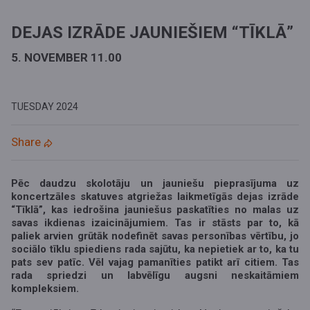
DEJAS IZRĀDE JAUNIEŠIEM “TĪKLĀ”
5. NOVEMBER 11.00
TUESDAY
2024
Share
Pēc daudzu skolotāju un jauniešu pieprasījuma uz
koncertzāles skatuves atgriežas laikmetīgās dejas izrāde
“Tīklā”, kas iedrošina jauniešus paskatīties no malas uz
savas ikdienas izaicinājumiem. Tas ir stāsts par to, kā
paliek arvien grūtāk nodefinēt savas personības vērtību, jo
sociālo tīklu spiediens rada sajūtu, ka nepietiek ar to, ka tu
pats sev patīc. Vēl vajag pamanīties patikt arī citiem. Tas
rada spriedzi un labvēlīgu augsni neskaitāmiem
kompleksiem.