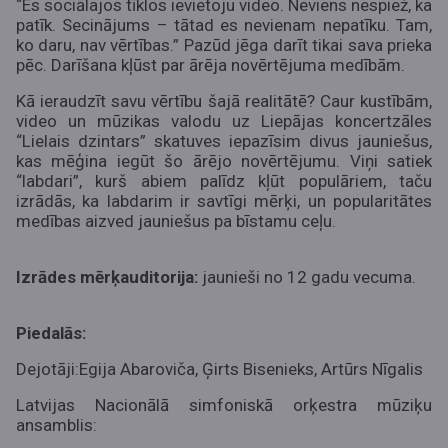
“Es sociālajos tīklos ievietoju video. Neviens nespiež, ka
patīk. Secinājums – tātad es nevienam nepatīku. Tam,
ko daru, nav vērtības.” Pazūd jēga darīt tikai sava prieka
pēc. Darīšana kļūst par ārēja novērtējuma medībām.
Kā ieraudzīt savu vērtību šajā realitātē? Caur kustībām,
video un mūzikas valodu uz Liepājas koncertzāles
“Lielais dzintars” skatuves iepazīsim divus jauniešus,
kas mēģina iegūt šo ārējo novērtējumu. Viņi satiek
“labdari”, kurš abiem palīdz kļūt populāriem, taču
izrādās, ka labdarim ir savtīgi mērķi, un popularitātes
medības aizved jauniešus pa bīstamu ceļu.
Izrādes mērķauditorija:
jaunieši no 12 gadu vecuma.
Piedalās:
Dejotāji:
Egija Abaroviča, Ģirts Bisenieks, Artūrs Nīgalis
Latvijas Nacionālā simfoniskā orķestra mūziķu
ansamblis: