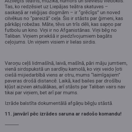
Aizliegts teātris, mūzika, humors un sieviešu viedoklis.
Tas, ko redzēsiet uz Liepājas teātra skatuves –
saskaņā ar reliģijas dogmām – ir “grēcīgs” un noved
cilvēkus no “pareizā” ceļa. Šis ir stāsts par ģimeni, kas
pārkāpj robežas. Māte, tēvs un trīs dēli, kas sapņo par
futbolu un kino. Viņi ir no Afganistānas. Viņi bēg no
Taliban. Viņiem priekšā ir piedzīvojumiem bagāts
ceļojums. Un viņiem visiem ir lielas sirdis.
Varoņu ceļš lidmašīnā, laivā, mašīnā, pāri māju jumtiem,
vienā sirdspukstā un sardīņu kamolā, ko viņi veido ļoti
ciešā mijiedarbībā viens ar otru, mums “laimīgajiem”
paveras drošā distancē. Laikā, kad bailes par drošību
kļūst aizvien aktuālākas, arī stāsts par Taliban vairs nav
tikai par viņiem, bet arī par mums.
Izrāde balstīta dokumentālā afgāņu bēgļu stāstā.
11. janvārī pēc izrādes saruna ar radošo komandu!
⸻