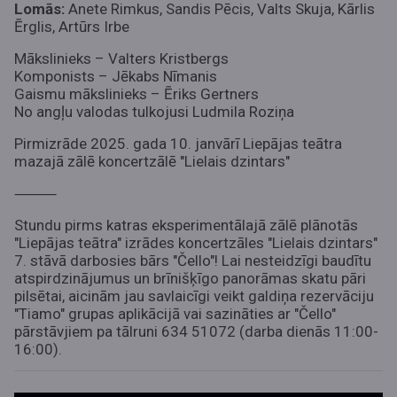
Lomās:
Anete Rimkus, Sandis Pēcis, Valts Skuja, Kārlis
Ērglis, Artūrs Irbe
Mākslinieks – Valters Kristbergs
Komponists – Jēkabs Nīmanis
Gaismu mākslinieks – Ēriks Gertners
No angļu valodas tulkojusi Ludmila Roziņa
Pirmizrāde 2025. gada 10. janvārī Liepājas teātra
mazajā zālē koncertzālē "Lielais dzintars"
⸻
Stundu pirms katras eksperimentālajā zālē plānotās
"Liepājas teātra" izrādes koncertzāles "Lielais dzintars"
7. stāvā darbosies bārs "Čello"! Lai nesteidzīgi baudītu
atspirdzinājumus un brīnišķīgo panorāmas skatu pāri
pilsētai, aicinām jau savlaicīgi veikt galdiņa rezervāciju
"Tiamo" grupas aplikācijā vai sazināties ar "Čello"
pārstāvjiem pa tālruni 634 51072 (darba dienās 11:00-
16:00).