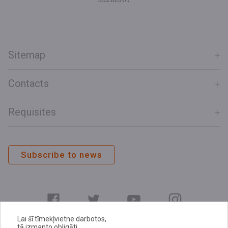
Sitemap
Contacts
Requisites
Subscribe to news
Lai šī tīmekļvietne darbotos,
tā izmanto obligāti