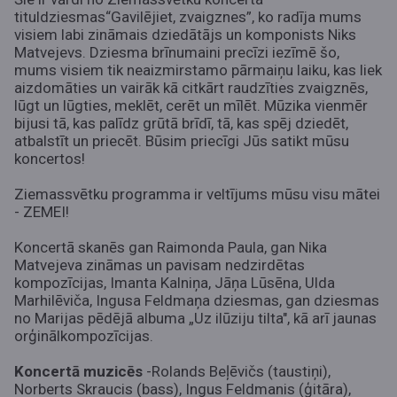
tituldziesmas“Gavilējiet, zvaigznes”, ko radīja mums
visiem labi zināmais dziedātājs un komponists Niks
Matvejevs. Dziesma brīnumaini precīzi iezīmē šo,
mums visiem tik neaizmirstamo pārmaiņu laiku, kas liek
aizdomāties un vairāk kā citkārt raudzīties zvaigznēs,
lūgt un lūgties, meklēt, cerēt un mīlēt. Mūzika vienmēr
bijusi tā, kas palīdz grūtā brīdī, tā, kas spēj dziedēt,
atbalstīt un priecēt. Būsim priecīgi Jūs satikt mūsu
koncertos!
Ziemassvētku programma ir veltījums mūsu visu mātei
- ZEMEI!
Koncertā skanēs gan Raimonda Paula, gan Nika
Matvejeva zināmas un pavisam nedzirdētas
kompozīcijas, Imanta Kalniņa, Jāņa Lūsēna, Ulda
Marhilēviča, Ingusa Feldmaņa dziesmas, gan dziesmas
no Marijas pēdējā albuma „Uz ilūziju tilta", kā arī jaunas
orģinālkompozīcijas.
Koncertā muzicēs
-Rolands Beļēvičs (taustiņi),
Norberts Skraucis (bass), Ingus Feldmanis (ģitāra),