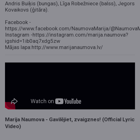
Andris Buiķis (bungas), Līga Robežniece (balss), Jegors
Kovaikovs (ģitāra).
Facebook -
https://www.facebook.com/NaumovaMarija/@NaumovaM
Instagram -https://instagram.com/marija.naumova?
igshid=1ib0aq7xdg5zw
Mājas lapa:http://www.marijanaumova.lv/
Marija Naumova - Gavilējiet, zvaigznes! (Official Lyric
Video)