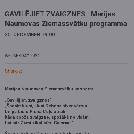
GAVILĒJIET ZVAIGZNES | Marijas
Naumovas Ziemassvētku programma
25. DECEMBER 19.00
WEDNESDAY
2024
Share
Marijas Naumovas Ziemassvētku koncerts
„Gavilējiet, zvaigznes”
„Šonakt klusi, klusi Debess atver vārtus
Un pa Lielo Piena Ceļu atnāk
Kāda spoža zvaigzne, spožākā no visām,
Lai pār Zemi atkal būtu Gaisma! ”
Šie ir vārdi no Ziemassvētku koncerta