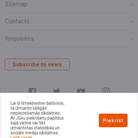
Sitemap
Contacts
Requisites
Subscribe to news
Lai šī tīmekļvietne darbotos,
tā izmanto obligāti
nepieciešamās sīkdatnes.
Ar Jūsu piekrišanu papildus
E-address
Piekrist
šajā vietnē var tikt
Privacy Policy
izmantotas statistikas un
sociālo mediju sīkdatnes.
Cookie Policy
Lasīt vairāk.