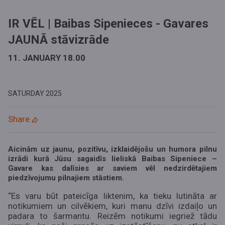
IR VĒL | Baibas Sipenieces - Gavares
JAUNĀ stāvizrāde
11. JANUARY 18.00
SATURDAY
2025
Share
Aicinām uz jaunu, pozitīvu, izklaidējošu un humora pilnu
izrādi kurā Jūsu sagaidīs lieliskā Baibas Sipeniece –
Gavare kas dalīsies ar saviem vēl nedzirdētajiem
piedzīvojumu pilnajiem stāstiem.
“Es varu būt pateicīga liktenim, ka tieku lutināta ar
notikumiem un cilvēkiem, kuri manu dzīvi izdaiļo un
padara to šarmantu. Reizēm notikumi iegriež tādu