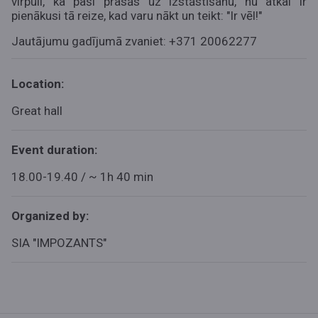
virpuli, ka paši prasās uz izstāstīšanu, nu atkal ir
pienākusi tā reize, kad varu nākt un teikt: "Ir vēl!"
Jautājumu gadījumā zvaniet: +371 20062277
Location:
Great hall
Event duration:
18.00-19.40 / ~ 1h 40 min
Organized by:
SIA "IMPOZANTS"