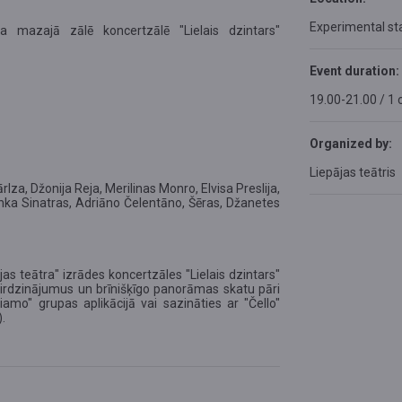
Experimental st
a mazajā zālē koncertzālē "Lielais dzintars"
Event duration:
19.00-21.00 / 1 
Organized by:
Liepājas teātris
lza, Džonija Reja, Merilinas Monro, Elvisa Preslija,
enka Sinatras, Adriāno Čelentāno, Šēras, Džanetes
s teātra" izrādes koncertzāles "Lielais dzintars"
spirdzinājumus un brīnišķīgo panorāmas skatu pāri
Tiamo" grupas aplikācijā vai sazināties ar "Čello"
.