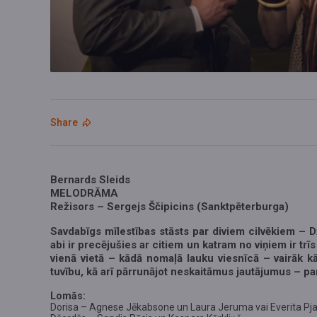
Share
Bernards Sleids
MELODRĀMA
Režisors – Sergejs Ščipicins (Sanktpēterburga)
Savdabīgs mīlestības stāsts par diviem cilvēkiem – D
abi ir precējušies ar citiem un katram no viņiem ir trī
vienā vietā – kādā nomaļā lauku viesnīcā – vairāk k
tuvību, kā arī pārrunājot neskaitāmus jautājumus – par 
Lomās:
Dorisa – Agnese Jēkabsone un Laura Jeruma vai Everita Pj