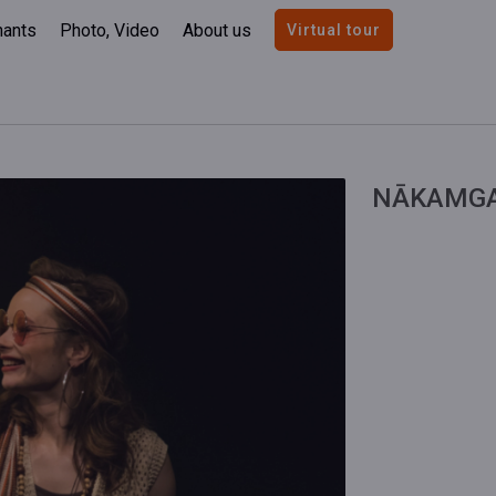
nants
Photo, Video
About us
Virtual tour
NĀKAMGAD