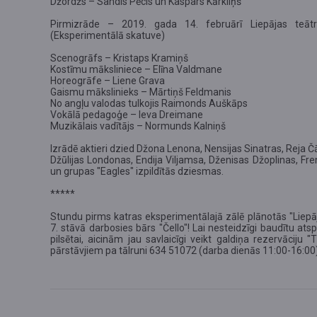
Džordžs – Sandis Pēcis un Kaspars Kārkliņš
Pirmizrāde – 2019. gada 14. februārī Liepājas teātr
(Eksperimentālā skatuve)
Scenogrāfs – Kristaps Kramiņš
Kostīmu māksliniece – Elīna Valdmane
Horeogrāfe – Liene Grava
Gaismu mākslinieks – Mārtiņš Feldmanis
No angļu valodas tulkojis Raimonds Auškāps
Vokālā pedagoģe – Ieva Dreimane
Muzikālais vadītājs – Normunds Kalniņš
Izrādē aktieri dzied Džona Lenona, Nensijas Sinatras, Reja Čār
Džūlijas Londonas, Endija Viljamsa, Dženisas Džoplinas, Fr
un grupas "Eagles" izpildītās dziesmas.
*****
Stundu pirms katras eksperimentālajā zālē plānotās "Liepāja
7. stāvā darbosies bārs "Čello"! Lai nesteidzīgi baudītu at
pilsētai, aicinām jau savlaicīgi veikt galdiņa rezervāciju "
pārstāvjiem pa tālruni 634 51072 (darba dienās 11:00-16:00)