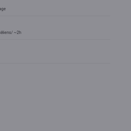
age
cēliens/ ~2h