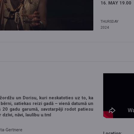
16. MAY 19.00
THURSDAY
2024
žordžu un Dorisu, kuri neskatoties uz to, ka
s bērni, satiekas reizi gadā – vienā datumā un
ā 20 gadu garumā, savstarpēji rodot patiesu
dzīvi, nāvi, laulību u.tml
ata-Gertnere
Location: