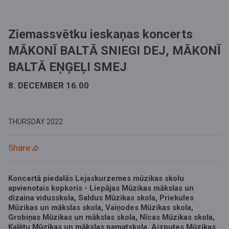
Ziemassvētku ieskaņas koncerts
MĀKONĪ BALTĀ SNIEGI DEJ, MĀKONĪ
BALTĀ EŅĢEĻI SMEJ
8. DECEMBER 16.00
THURSDAY
2022
Share
Koncertā piedalās Lejaskurzemes mūzikas skolu
apvienotais kopkoris - Liepājas Mūzikas mākslas un
dizaina vidusskola, Saldus Mūzikas skola, Priekules
Mūzikas un mākslas skola, Vaiņodes Mūzikas skola,
Grobiņas Mūzikas un mākslas skola, Nīcas Mūzikas skola,
Kalētu Mūzikas un mākslas pamatskola, Aizputes Mūzikas