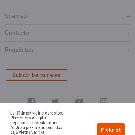
Sitemap
Contacts
Requisites
Subscribe to news
Lai šī tīmekļvietne darbotos,
tā izmanto obligāti
nepieciešamās sīkdatnes.
Ar Jūsu piekrišanu papildus
E-address
Piekrist
šajā vietnē var tikt