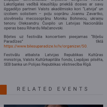
Lakstīgalas vadībā klausītāju priekšā dosies ar savu
ilggadējo partneri Valsts akadēmisko kori “Latvija” un
izciliem solistiem – poļu soprānu Joannu Zavartko,
slovēniešu mecosoprānu Moniku Bohinecu, ukraiņu
tenoru Oleksandru Čuvpilo un Latvijas Nacionālās
operas basu Rihardu Mačanovski.
Biļetes uz festivāla koncertiem pieejamas “Biļešu
Paradīzes” tīklā
https://www.bilesuparadize.lv/lv/organizer/50
.
Festivālu atbalsta Latvijas Republikas Kultūras
ministrija, Valsts Kultūrkapitāla fonds, Liepājas pilsēta,
SEB banka un Polijas Republikas vēstniecība Rīgā.
RELATED EVENTS