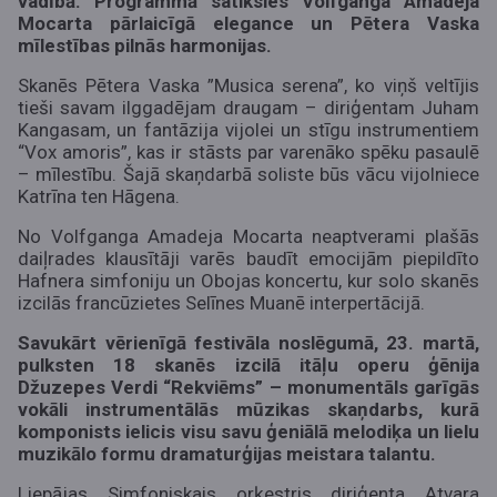
vadībā. Programmā satiksies Volfganga Amadeja
Mocarta pārlaicīgā elegance un Pētera Vaska
mīlestības pilnās harmonijas.
Skanēs Pētera Vaska ”Musica serena”, ko viņš veltījis
tieši savam ilggadējam draugam – diriģentam Juham
Kangasam, un fantāzija vijolei un stīgu instrumentiem
“Vox amoris”, kas ir stāsts par varenāko spēku pasaulē
– mīlestību. Šajā skaņdarbā soliste būs vācu vijolniece
Katrīna ten Hāgena.
No Volfganga Amadeja Mocarta neaptverami plašās
daiļrades klausītāji varēs baudīt emocijām piepildīto
Hafnera simfoniju un Obojas koncertu, kur solo skanēs
izcilās francūzietes Selīnes Muanē interpertācijā.
Savukārt vērienīgā
f
estivāla noslēgumā, 23. martā,
pulksten 18 skanēs izcilā itāļu operu ģēnija
Džuzepes Verdi “Rekviēms” – monumentāls garīgās
vokāli instrumentālās mūzikas skaņdarbs, kurā
komponists ielicis visu savu ģeniālā melodiķa un lielu
muzikālo formu dramaturģijas meistara talantu.
Liepājas Simfoniskais orķestris diriģenta Atvara