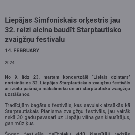
Liepājas Simfoniskais orķestris jau
32. reizi aicina baudīt Starptautisko
zvaigžņu festivālu
14. FEBRUARY
2024
No 9. līdz 23. martam koncertzālē “Lielais dzintars”
norisināsies 32. Liepājas Starptautiskais zvaigžņu festivāls
ar izcilu pašmāju mākslinieku un arī starptautisku zvaigžņu
uzstāšanos.
Tradīcijām bagātais festivāls, kas savulaik aizsākās kā
Starptautiskais Pianisma zvaigžņu festivāls, jau vairāk
nekā 30 gadu pavasarī uz Liepāju vilina gan klausītājus,
gan mūziķus.
Šogad festivāla dalībnieku vidū klausītāji redzēs