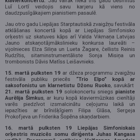
klavierkoncertu.
Jau vairāk nekā trīs gadu desmitus
Luī Lortī veidojis savu karjeru kā viens no
daudzpusīgākajiem pianistiem pasaulē.
Jau otro gadu Liepājas Starptautiskā zvaigžņu festivāla
atklāšanas koncertā kopā ar Liepājas Simfonisko
orķestri uz skatuves kāps arī Valda Vikmaņa Latvijas
Jauno atskaņotājmākslinieku konkursa laureāti –
vijolnieces Elza Siliņa un Lueta Žagare, čellists Reinis
Rudzītis, sitaminstrumentāliste Sonja Misiņa un
trombonists Dāvis Matīss Leišavnieks.
15. martā pulksten 19
ar džeza programmu zvaigžņu
festivāla publiku priecēs
“Trio Elpo” kopā ar
saksofonistu un klarnetistu Džonu Ruoko
, savukārt
21. martā pulksten 19
solokoncertu sniegs
pianiste
Aurēlija Šimkus
, ar kuru kopā klaviermūzikas cienītāji
varēs piedzīvot izsmalcinātu ceļojumu laikā un
iepazīties ar brīnišķīgiem Filipa Glāsa, Sergeja
Prokofjeva un Friderika Šopēna skaņdarbiem.
16. martā
pulksten 19
Liepājas Simfoniskais
orķestris muzicēs somu diriģenta Juhas Kangasa