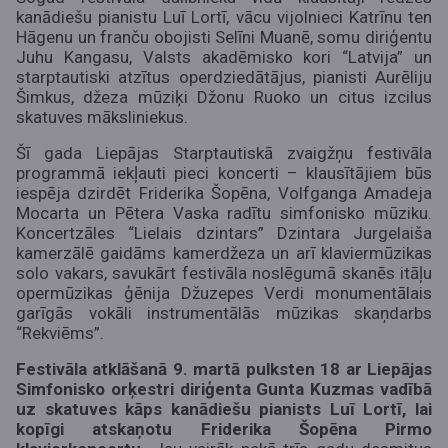
kanādiešu pianistu Luī Lortī, vācu vijolnieci Katrīnu ten
Hāgenu un franču obojisti Selīni Muanē, somu diriģentu
Juhu Kangasu, Valsts akadēmisko kori “Latvija” un
starptautiski atzītus operdziedātājus, pianisti Aurēliju
Šimkus, džeza mūziķi Džonu Ruoko un citus izcilus
skatuves māksliniekus.
Šī gada Liepājas Starptautiskā zvaigžņu festivāla
programmā iekļauti pieci koncerti – klausītājiem būs
iespēja dzirdēt Friderika Šopēna, Volfganga Amadeja
Mocarta un Pētera Vaska radītu simfonisko mūziku.
Koncertzāles “Lielais dzintars” Dzintara Jurgelaiša
kamerzālē gaidāms kamerdžeza un arī klaviermūzikas
solo vakars, savukārt festivāla noslēgumā skanēs itāļu
opermūzikas ģēnija Džuzepes Verdi monumentālais
garīgās vokāli instrumentālās mūzikas skaņdarbs
“Rekviēms”.
Festivāla atklāšanā 9. martā pulksten 18 ar Liepājas
Simfonisko orķestri diriģenta Gunta Kuzmas vadībā
uz skatuves kāps kanādiešu pianists Luī Lortī, lai
kopīgi atskaņotu Friderika Šopēna Pirmo