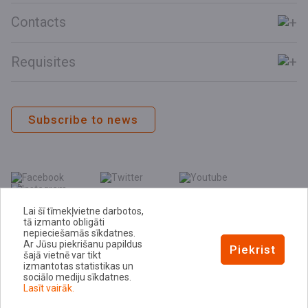
Contacts
Requisites
Subscribe to news
Lai šī tīmekļvietne darbotos,
tā izmanto obligāti
nepieciešamās sīkdatnes.
Ar Jūsu piekrišanu papildus
E-address
Piekrist
šajā vietnē var tikt
Privacy Policy
izmantotas statistikas un
sociālo mediju sīkdatnes.
Cookie Policy
Lasīt vairāk.
Notice of Accessibility