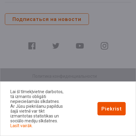
Подписаться на новости
Политика конфиденциальности
Уведомление о доступности
Lai šī tīmekļvietne darbotos,
tā izmanto obligāti
nepieciešamās sīkdatnes.
Ar Jūsu piekrišanu papildus
Piekrist
šajā vietnē var tikt
izmantotas statistikas un
sociālo mediju sīkdatnes.
Lasīt vairāk.