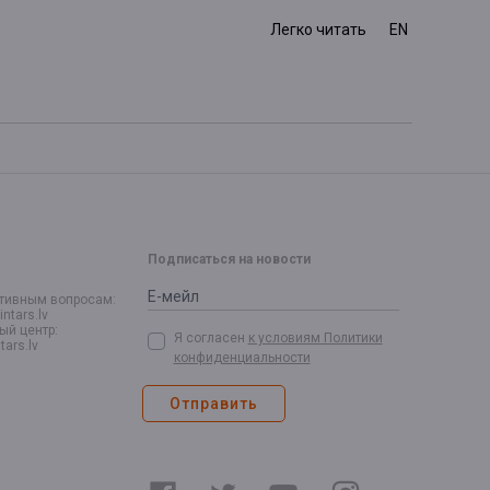
Легко читать
EN
Подписаться на новости
тивным вопросам:
intars.lv
й центр:
Я согласен
к условиям Политики
tars.lv
конфиденциальности
Oтправить