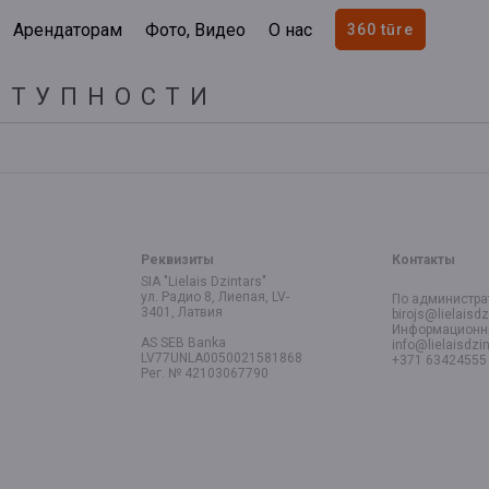
Арендаторам
Фото, Видео
О нас
360 tūre
СТУПНОСТИ
Реквизиты
Контакты
SIA "Lielais Dzintars"
ул.
Радио
8, Лиепая, LV-
По администра
3401, Латвия
birojs@lielaisdz
Информационны
AS SEB Banka
info@lielaisdzin
LV77UNLA0050021581868
+371 63424555
Рег.
№
42103067790