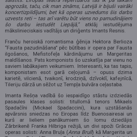
saistīts. Eiropas teātra repertuāros tas ik pa laikam
apgrozās, taču, cik man zināms, Latvijā ir bijuši vairāki
koncertizpildījumi, bet kā operas uzvedums šis darbs
uzvests reti – tas arī varētu būt viens no pamudinājiem
šo darbu iestudēt Liepājā
,”
atklāj iestudējuma
mākslinieciskais vadītājs un diriģents Imants Resnis.
Franču heroiskā romantisma ģēnija Hektora Berlioza
“Fausta pazudināšana” pēc būtības ir opera par Fausta
ilgošanos, Mefistofeļa kārdinājumu un Margeritas
maldīšanos. Pats komponists šo uzskatīja par vienu no
saviem labākajiem veikumiem. Interesanti, ka tas tapis,
komponistam esot garā ceļojumā – opuss dzima
karietē, vilcienā, tvaikonī, krodziņā, dzīvoklī, kafejnīcā,
Tileriju dārzā un sēžot uz Tempļa bulvāra ceļastaba.
Imanta Rešņa vadībā šo iespaidīgo stāstu izdziedās
pasaules klases solisti: titullomā tenors Mikaels
Spadačīni (
Mickael Spadaccini
), kura uzstāšanās
apvārsnis sniedzas no Eiropas līdz Buenosairesai un
kurš ar lieliem panākumiem šo lomu dziedājis
Zārbrikenē Franka Hilbriga režijā, un divi spoži Grācas
operas solisti: Anna Bruļa (
Anna Brull
) kā Margerita un