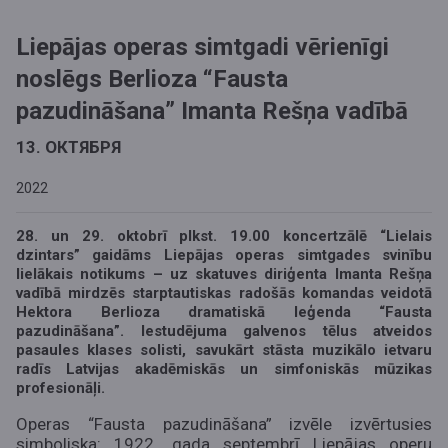
Liepājas operas simtgadi vērienīgi
noslēgs Berlioza “Fausta
pazudināšana” Imanta Rešņa vadībā
13. ОКТЯБРЯ
2022
28. un 29. oktobrī plkst. 19.00 koncertzālē “Lielais
dzintars” gaidāms Liepājas operas simtgades svinību
lielākais notikums – uz skatuves diriģenta Imanta Rešņa
vadībā mirdzēs starptautiskas radošās komandas veidotā
Hektora Berlioza dramatiskā leģenda “Fausta
pazudināšana”. Iestudējuma galvenos tēlus atveidos
pasaules klases solisti, savukārt stāsta muzikālo ietvaru
radīs Latvijas akadēmiskās un simfoniskās mūzikas
profesionāļi.
Operas “Fausta pazudināšana” izvēle izvērtusies
simboliska: 1922. gada septembrī Liepājas operu