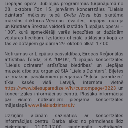
Liepājas opera. Jubilejas programmas turpinājumā no
28. oktobra līdz 15. janvārim koncertzāles “Lielais
dzintars” mākslas telpā
Civita Nova
būs skatāma
mākslas doktores Vēsmas Lēvaldes, Liepājas muzeja
un Kristiana Brektes veidotā izstāde “Liepājas operai –
100”, kurā apmeklētāji varēs iepazīties ar dažādām
vēstures liecībām. Izstādes oficiālā atklāšana kopā ar
tās veidotājiem gaidāma 29. oktobrī plkst. 17.00.
Notikumus ar Liepājas pašvaldības, Eiropas Reģionālās
attīstības fonda, SIA “UPTK”, “Liepājas koncertzāles
“Lielais dzintars” attīstības biedrības” un Liepājas
muzeja atbalstu organizē SIA “Lielais Dzintars”. Biļetes
uz maksas pasākumiem pieejamas “Biļešu paradīzes”
tīkla kasēs visā Latvijā, interneta vietnē
https://www.bilesuparadize.lv/lv/custompage/3223
un
koncertzāles informācijas centrā. Plašāka informācija
par visiem notikumiem pieejama koncertzāles
mājaslapā
www.lielaisdzintars.lv
.
Uzziņām aicinām sazināties ar koncertzāles
informācijas centru. Darba laiks: no pirmdienas līdz
piektdienai: 11.00-17.00, sestdienās, svētdienās: