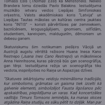
Tomass Esls (
Thomas Essl
) kā Mefistofelis. Nelielo
Brandera lomu dziedās Pavlo Balakins. Iestudējuma
muzikālo ietvaru veidos Liepājas Simfoniskais
orķestris, Valsts akadēmiskais koris “Latvija” un
Liepājas Tautas mākslas un kultūras centra jauktais
koris “INTIS” – koristi pārvērtīsies par zemniekiem,
baznīcēniem, krogusgājējiem, gnomiem, silfīdām,
studentiem, kareivjiem, maldugunīm, dēmoniem un
debesu gariem.
Skatuviskumu šim notikumam piešķirs Vācijā un
Austrijā augstu vērtētā režisore Huana Inesa Kano
Restrepo (
Juana Ines Cano Restrepo
) un māksliniece
Anna Heinrihsone, kuras pārziņā būs gan scenogrāfija,
gan tērpi. Iestudējuma režija un scenogrāfija tiks
veidota, inspirējoties no Raiņa un Aspazijas dzīves.
“Skatuves iekārtojumu veidoju minimālisma tradīcijās,
kur simbolisms, grāmatas un gaisma tiek izcelti kā
galvenie elementi, simbolizējot Fausta ilgošanos pēc
apskaidrības, piepildījuma un varas. Kad koncertzāles
vadītājs Timurs Tomsons ieminējās, ka manas skices
atgādina Raiņa studiju, es sāku pētīt to dziļāk. Man par