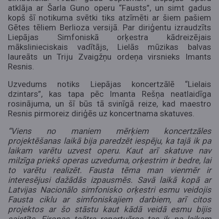
atklāja ar Šarla Guno operu “Fausts”, un simt gadus
kopš šī notikuma svētki tiks atzīmēti ar šiem pašiem
Gētes tēliem Berlioza versijā. Par diriģentu izraudzīts
Liepājas Simfoniskā orķestra kādreizējais
mākslinieciskais vadītājs, Lielās mūzikas balvas
laureāts un Triju Zvaigžņu ordeņa virsnieks Imants
Resnis.
Uzvedums notiks Liepājas koncertzālē “Lielais
dzintars”, kas tapa pēc Imanta Rešņa neatlaidīga
rosinājuma, un šī būs tā svinīgā reize, kad maestro
Resnis pirmoreiz diriģēs uz koncertnama skatuves.
“Viens no maniem mērķiem koncertzāles
projektēšanas laikā bija paredzēt iespēju, ka tajā ik pa
laikam varētu uzvest operu. Kaut arī skatuve nav
milzīga priekš operas uzveduma, orķestrim ir bedre, lai
to varētu realizēt. Fausta tēma man vienmēr ir
interesējusi dažādās izpausmēs. Savā laikā kopā ar
Latvijas Nacionālo simfonisko orķestri esmu veidojis
Fausta ciklu ar simfoniskajiem darbiem, arī citos
projektos ar šo stāstu kaut kādā veidā esmu bijis