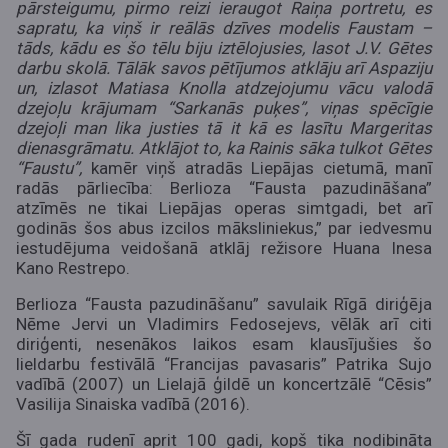
pārsteigumu, pirmo reizi ieraugot Raiņa portretu, es
sapratu, ka viņš ir reālās dzīves modelis Faustam –
tāds, kādu es šo tēlu biju iztēlojusies, lasot J.V. Gētes
darbu skolā. Tālāk savos pētījumos atklāju arī Aspaziju
un, izlasot Matiasa Knolla atdzejojumu vācu valodā
dzejoļu krājumam “Sarkanās puķes”, viņas spēcīgie
dzejoļi man lika justies tā it kā es lasītu Margeritas
dienasgrāmatu. Atklājot to, ka Rainis sāka tulkot Gētes
“Faustu”,
kamēr viņš atradās Liepājas cietumā, manī
radās pārliecība: Berlioza “Fausta pazudināšana”
atzīmēs ne tikai Liepājas operas simtgadi, bet arī
godinās šos abus izcilos māksliniekus,”
par iedvesmu
iestudējuma veidošanā atklāj režisore Huana Inesa
Kano Restrepo.
Berlioza “Fausta pazudināšanu” savulaik Rīgā diriģēja
Nēme Jervi un Vladimirs Fedosejevs, vēlāk arī citi
diriģenti, nesenākos laikos esam klausījušies šo
lieldarbu festivālā “Francijas pavasaris” Patrika Sujo
vadībā (2007) un Lielajā ģildē un koncertzālē “Cēsis”
Vasilija Sinaiska vadībā (2016).
Šī gada rudenī aprit 100 gadi, kopš tika nodibināta