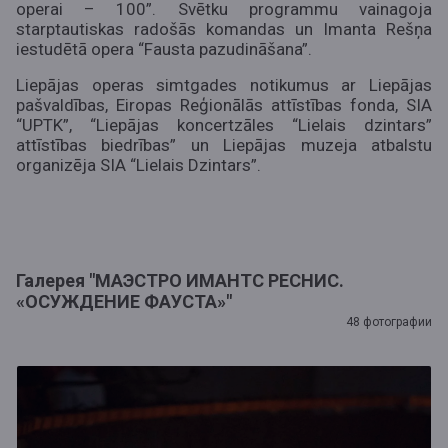
operai – 100”. Svētku programmu vainagoja
starptautiskas radošās komandas un Imanta Rešņa
iestudētā opera “Fausta pazudināšana”.
Liepājas operas simtgades notikumus ar Liepājas
pašvaldības, Eiropas Reģionālās attīstības fonda, SIA
“UPTK”, “Liepājas koncertzāles “Lielais dzintars”
attīstības biedrības” un Liepājas muzeja atbalstu
organizēja SIA “Lielais Dzintars”.
Галерея "МАЭСТРО ИМАНТС РЕСНИС.
«ОСУЖДЕНИЕ ФАУСТА»"
48 фотографии