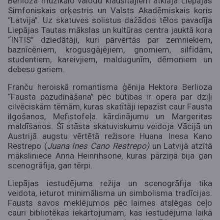
Berlioza muzikālo valodu klausītājiem atklāja Liepājas
Simfoniskais orķestris un Valsts Akadēmiskais koris
“Latvija”. Uz skatuves solistus dažādos tēlos pavadīja
Liepājas Tautas mākslas un kultūras centra jauktā kora
“INTIS” dziedātāji, kuri pārvērtās par zemniekiem,
baznīcēniem, krogusgājējiem, gnomiem, silfīdām,
studentiem, kareivjiem, maldugunīm, dēmoniem un
debesu gariem.
Franču heroiskā romantisma ģēnija Hektora Berlioza
“Fausta pazudināšana” pēc būtības ir opera par dziļi
cilvēciskām tēmām, kuras skatītāji iepazīst caur Fausta
ilgošanos, Mefistofeļa kārdinājumu un Margeritas
maldīšanos. Šī stāsta skatuviskumu veidoja Vācijā un
Austrijā augstu vērtētā režisore Huana Inesa Kano
Restrepo (
Juana Ines Cano Restrepo
)
un Latvijā atzītā
māksliniece Anna Heinrihsone, kuras pārziņā bija gan
scenogrāfija, gan tērpi.
Liepājas iestudējuma režija un scenogrāfija tika
veidota, ieturot minimālisma un simbolisma tradīcijas.
Fausts savos meklējumos pēc laimes atslēgas ceļo
cauri bibliotēkas iekārtojumam, kas iestudējuma laikā