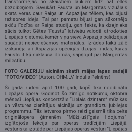
transformējas no skaistiem laukiem līdz pat elles
bezdibeņiem. Savukārt Fausta un Margeritas vizuālais
skats veras caur Raiņa un Aspazijas tēliem, kas bijusi
režisores ideja. Tai par pamatu bijusi gan sākotnējo
skiču līdzība ar Raiņa studiju, gan fakts, ka dzejnieks
sācis tulkot Gētes “Faustu” latviešu valodā, atrodoties
Liepājas cietumā, kamēr viņa sieva Aspazija palīdzējusi
sagādāt nepieciešamos materiālus. Izrādes laikā zālē
izskanēja arī Aspazijas spēcīgās dzejas rindas, kuras
Fausts it kā saklausa domās, sapņojot par Margeritas
mīlestību.
FOTO GALERIJU aicinām skatīt mājas lapas sadaļā
"FOTO/VIDEO"
(Autori: OHM.LV, Indulis Pelnēns)
Šī gada rudenī aprit 100 gadi, kopš tika nodibināta
Liepājas opera. Godinot šo zīmīgo notikumu, oktobra
mēnesī Liepājas koncertzāle “Lielais dzintars” mūzikas
un vēstures cienītājus aicināja uz grandiozu jubilejas
programmu. Tās ietvaros pirmo reizi gaismā tika celta
oriģinālopera ģimenēm “Mūž(-uš)īgais lidojums”,
izglītojoša lekcija par operas tradīcijām Liepājā,
vēsturiska izstāde par Liepājas operas vēsturi “Liepājas