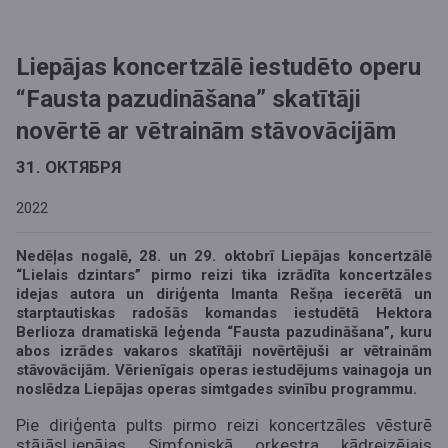
Liepājas koncertzālē iestudēto operu
“Fausta pazudināšana” skatītāji
novērtē ar vētrainām stāvovācijām
31. ОКТЯБРЯ
2022
Nedēļas nogalē, 28. un 29. oktobrī Liepājas koncertzālē
“Lielais dzintars” pirmo reizi tika izrādīta koncertzāles
idejas autora un diriģenta Imanta Rešņa iecerētā un
starptautiskas radošās komandas iestudētā Hektora
Berlioza dramatiskā leģenda “Fausta pazudināšana”, kuru
abos izrādes vakaros skatītāji novērtējuši ar vētrainām
stāvovācijām. Vērienīgais operas iestudējums vainagoja un
noslēdza Liepājas operas simtgades svinību programmu.
Pie diriģenta pults pirmo reizi koncertzāles vēsturē
stājās
Liepājas Simfoniskā orķestra kādreizējais