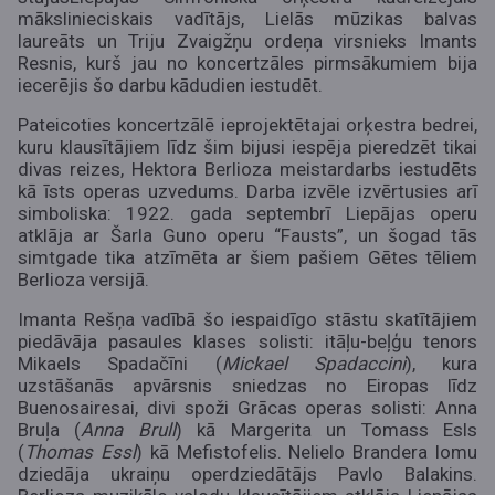
mākslinieciskais vadītājs, Lielās mūzikas balvas
laureāts un Triju Zvaigžņu ordeņa virsnieks Imants
Resnis, kurš jau no koncertzāles pirmsākumiem bija
iecerējis šo darbu kādudien iestudēt.
Pateicoties koncertzālē ieprojektētajai orķestra bedrei,
kuru klausītājiem līdz šim bijusi iespēja pieredzēt tikai
divas reizes, Hektora Berlioza meistardarbs iestudēts
kā īsts operas uzvedums. Darba izvēle izvērtusies arī
simboliska: 1922. gada septembrī Liepājas operu
atklāja ar Šarla Guno operu “Fausts”, un šogad tās
simtgade tika atzīmēta ar šiem pašiem Gētes tēliem
Berlioza versijā.
Imanta Rešņa vadībā šo iespaidīgo stāstu skatītājiem
piedāvāja pasaules klases solisti: itāļu-beļģu tenors
Mikaels Spadačīni (
Mickael Spadaccini
), kura
uzstāšanās apvārsnis sniedzas no Eiropas līdz
Buenosairesai, divi spoži Grācas operas solisti: Anna
Bruļa (
Anna Brull
) kā Margerita un Tomass Esls
(
Thomas Essl
) kā Mefistofelis. Nelielo Brandera lomu
dziedāja ukraiņu operdziedātājs Pavlo Balakins.