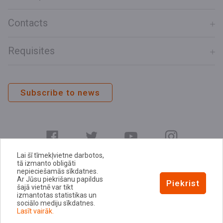
Contacts
Requisites
Subscribe to news
Lai šī tīmekļvietne darbotos,
tā izmanto obligāti
nepieciešamās sīkdatnes.
Ar Jūsu piekrišanu papildus
E-address
Piekrist
šajā vietnē var tikt
Privacy Policy
izmantotas statistikas un
sociālo mediju sīkdatnes.
Cookie Policy
Lasīt vairāk.
Notice of Accessibility