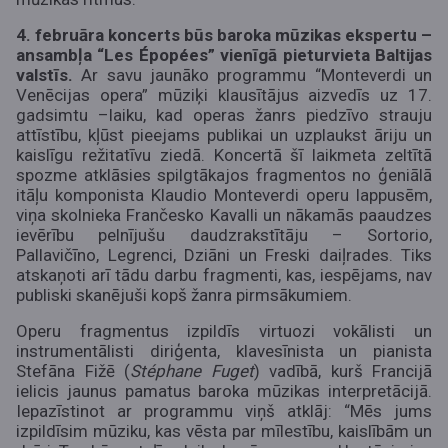
4. februāra koncerts būs baroka mūzikas ekspertu –
ansambļa “Les Épopées” vienīgā pieturvieta Baltijas
valstīs.
Ar savu jaunāko programmu “Monteverdi un
Venēcijas opera” mūziķi klausītājus aizvedīs uz
17.
gadsimtu –
laiku, kad operas žanrs piedzīvo strauju
attīstību, kļūst pieejams publikai un uzplaukst āriju un
kaislīgu režitatīvu ziedā. Koncertā šī laikmeta zeltītā
spozme atklāsies spilgtākajos fragmentos no ģeniālā
itāļu komponista Klaudio Monteverdi operu lappusēm,
viņa skolnieka Frančesko Kavalli un nākamās paaudzes
ievērību pelnījušu daudzrakstītāju – Sortorio,
Pallavičīno, Legrenci, Dziāni un Freski daiļrades. Tiks
atskaņoti arī tādu darbu fragmenti, kas, iespējams, nav
publiski skanējuši kopš žanra pirmsākumiem.
Operu fragmentus izpildīs virtuozi vokālisti un
instrumentālisti diriģenta, klavesīnista un pianista
Stefāna Fižē (
Stéphane Fuget
) vadībā, kurš Francijā
ielicis jaunus pamatus baroka mūzikas interpretācijā.
Iepazīstinot ar programmu viņš atklāj: “Mēs jums
izpildīsim mūziku, kas vēsta par mīlestību, kaislībām un