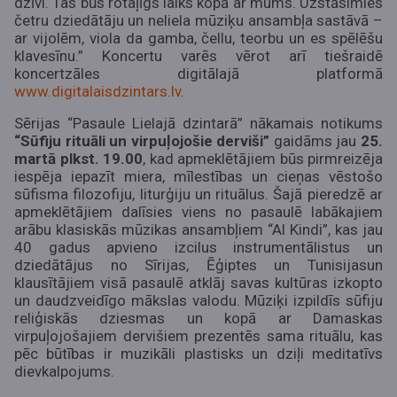
dzīvi. Tas būs rotaļīgs laiks kopā ar mums. Uzstāsimies
četru dziedātāju un neliela mūziķu ansambļa sastāvā –
ar vijolēm, viola da gamba, čellu, teorbu un es spēlēšu
klavesīnu.” Koncertu varēs vērot arī tiešraidē
koncertzāles digitālajā platformā
www.digitalaisdzintars.lv
.
Sērijas “Pasaule Lielajā dzintarā” nākamais notikums
“Sūfiju rituāli un virpuļojošie derviši”
gaidāms jau
25.
martā plkst. 19.00
, kad apmeklētājiem būs pirmreizēja
iespēja iepazīt miera, mīlestības un cieņas vēstošo
sūfisma filozofiju, liturģiju un rituālus. Šajā pieredzē ar
apmeklētājiem dalīsies viens no pasaulē labākajiem
arābu klasiskās mūzikas ansambļiem “Al Kindi”, kas jau
40 gadus apvieno izcilus instrumentālistus un
dziedātājus no Sīrijas, Ēģiptes un Tunisijas
un
klausītājiem visā pasaulē atklāj savas kultūras izkopto
un daudzveidīgo mākslas valodu. Mūziķi izpildīs sūfiju
reliģiskās dziesmas un kopā ar Damaskas
virpuļojošajiem dervišiem prezentēs sama rituālu, kas
pēc būtības ir muzikāli plastisks un dziļi meditatīvs
dievkalpojums.