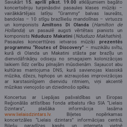
Savukārt
15. aprīlī plkst. 19.00
atklājumiem bagāto
koncertsēriju turpinās
divi pasaules klases mūziķi –
vairākkārtējais latīņu “Grammy” balvas laureāts,
bandolas – 10 stīgu brazīliešu mandolīnas – virtuozs
un komponists
Amiltons Di Olanda
(
Hamilton de
Hollanda
) un pasaulē augsti vērtētais pianists un
komponists
Nduduzo Makatini
(
Nduduzo Makhathini
).
Pasaules koncerttūres ietvaros mūziķi
prezentēs
programmu “Routes of Discovery”
– muzikālu svītu,
kurā di Olanda un Makatini stāsta par brazīļu un
dienvidāfrikāņu odiseju no smagajiem kolonizācijas
laikiem līdz cerību pilnajām mūsdienām. Sajaucot abu
kultūras mantojuma DNS, kurā savienojas klasiskā
mūzika, džezs, hiphops un aizraujošas improvizācijas
ar karstasinīgiem dienvidu ritmiem, viņi akcentē
mūzikas vienojošo un dziedinošo spēku.
Koncertus ar Liepājas pašvaldības un Eiropas
Reģionālās attīstības fonda atbalstu rīko SIA “Lielais
Dzintars”, plašāka informācija lasāma
www.lielaisdzintars.lv
. Biļetes nopērkamas
koncertzāles “Lielais dzintars” informācijas centrā,
Biļešu paradīzes kasēs un interneta vietnē