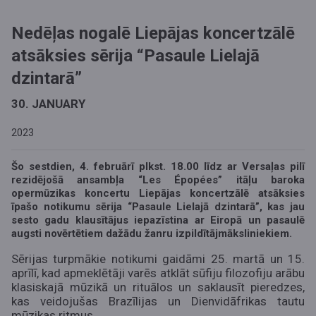
Nedēļas nogalē Liepājas koncertzālē
atsāksies sērija “Pasaule Lielajā
dzintarā”
30. JANUARY
2023
Šo sestdien, 4. februārī plkst. 18.00 līdz ar Versaļas pilī
rezidējošā ansambļa “Les Épopées” itāļu baroka
opermūzikas koncertu Liepājas koncertzālē atsāksies
īpašo notikumu sērija “Pasaule Lielajā dzintarā”, kas jau
sesto gadu klausītājus iepazīstina ar Eiropā un pasaulē
augsti novērtētiem dažādu žanru izpildītājmāksliniekiem.
Sērijas turpmākie notikumi gaidāmi 25. martā un 15.
aprīlī, kad apmeklētāji varēs atklāt sūfiju filozofiju arābu
klasiskajā mūzikā un rituālos un saklausīt pieredzes,
kas veidojušas Brazīlijas un Dienvidāfrikas tautu
mūzikas ritmus.