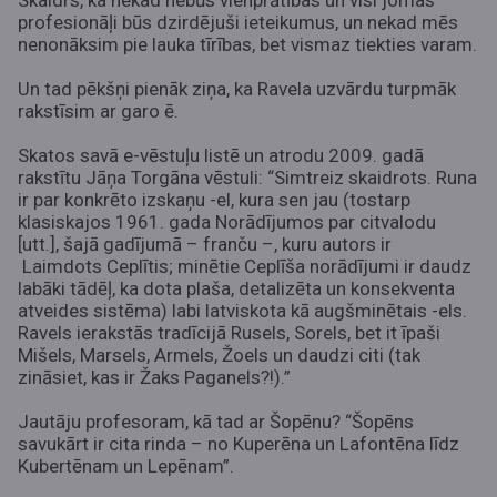
Skaidrs, ka nekad nebūs vienprātības un visi jomas
profesionāļi būs dzirdējuši ieteikumus, un nekad mēs
nenonāksim pie lauka tīrības, bet vismaz tiekties varam.
Un tad pēkšņi pienāk ziņa, ka Ravela uzvārdu turpmāk
rakstīsim ar garo ē.
Skatos savā e-vēstuļu listē un atrodu 2009. gadā
rakstītu Jāņa Torgāna vēstuli: “Simtreiz skaidrots. Runa
ir par konkrēto izskaņu -el, kura sen jau (tostarp
klasiskajos 1961. gada Norādījumos par citvalodu
[utt.], šajā gadījumā – franču –, kuru autors ir
Laimdots Ceplītis; minētie Ceplīša norādījumi ir daudz
labāki tādēļ, ka dota plaša, detalizēta un konsekventa
atveides sistēma) labi latviskota kā augšminētais -els.
Ravels ierakstās tradīcijā Rusels, Sorels, bet it īpaši
Mišels, Marsels, Armels, Žoels un daudzi citi (tak
zināsiet, kas ir Žaks Paganels?!).”
Jautāju profesoram, kā tad ar Šopēnu? “Šopēns
savukārt ir cita rinda – no Kuperēna un Lafontēna līdz
Kubertēnam un Lepēnam”.