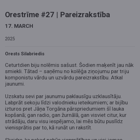
Orestrīme #27 | Pareizrakstība
17. MARCH
2025
Orests Silabriedis
Ceturtdien biju nolēmis sašust. Šodien maķenīt jau nāk
smiekli. Tātad – saņēmu no kolēģa ziņojumu par triju
komponistu vārdu un uzvārdu pareizrakstību. Atkal
jaunumi.
Uzskatu sevi par jaunumu paklausīgu uzklausītāju.
Labprāt sekoju līdzi valodnieku ieteikumiem; ar bijību
izturos pret Jāņa Torgāna pārspriedumiem šī lauka
kopšanā; gan radio, gan žurnālā, gan visviet citur, kur
strādāju, daru visu iespējamo, lai mēs būtu puslīdz
vienisprātis par to, kā runāt un rakstīt.