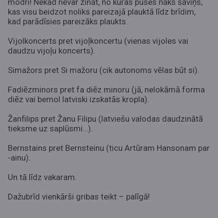
modri! Nekad nevar zināt, no kuras puses nāks šāviņš,
kas visu beidzot noliks pareizajā plauktā līdz brīdim,
kad parādīsies pareizāks plaukts.
Vijolkoncerts pret vijoļkoncertu (vienas vijoles vai
daudzu vijoļu koncerts).
Simažors pret Si mažoru (cik autonoms vēlas būt si).
Fadiēzminors pret fa diēz minoru (jā, nelokāmā forma
diēz vai bemol latviski izskatās kropla).
Žanfilips pret Žanu Filipu (latviešu valodas daudzinātā
tieksme uz saplūsmi…).
Bernstains pret Bernsteinu (ticu Artūram Hansonam par
-ainu).
Un tā līdz vakaram.
Dažubrīd vienkārši gribas teikt – palīgā!