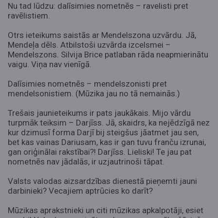
Nu tad lūdzu: dalīsimies nometnēs – ravelisti pret
ravēlistiem.
Otrs ieteikums saistās ar Mendelszona uzvārdu. Jā,
Mendeļa dēls. Atbilstoši uzvārda izcelsmei –
Mendelszons. Silvija Brice patlaban rāda neapmierinātu
vaigu. Viņa nav vienīgā.
Dalīsimies nometnēs – mendelszonisti pret
mendelsonistiem. (Mūzika jau no tā nemainās.)
Trešais jaunieteikums ir pats jaukākais. Mijo vārdu
turpmāk teiksim – Darjīss. Jā, skaidrs, ka nejēdzīgā nez
kur dzimusī forma Darjī bij steigšus jāatmet jau sen,
bet kas vainas Dariusam, kas ir gan tuvu franču izrunai,
gan oriģinālai rakstībai?! Darjīss. Lieliski! Te jau pat
nometnēs nav jādalās, ir uzjautrinoši tāpat.
Valsts valodas aizsardzības dienestā pieņemti jauni
darbinieki? Vecajiem aptrūcies ko darīt?
Mūzikas aprakstnieki un citi mūzikas apkalpotāji, esiet