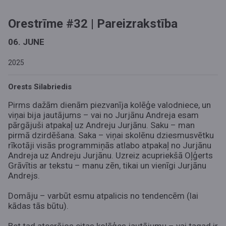
Orestrīme #32 | Pareizrakstība
06. JUNE
2025
Orests Silabriedis
Pirms dažām dienām piezvanīja kolēģe valodniece, un
viņai bija jautājums – vai no Jurjānu Andreja esam
pārgājuši atpakaļ uz Andreju Jurjānu. Saku – man
pirmā dzirdēšana. Saka – viņai skolēnu dziesmusvētku
rīkotāji visās programmiņās atlabo atpakaļ no Jurjānu
Andreja uz Andreju Jurjānu. Uzreiz acupriekšā Oļģerts
Grāvītis ar tekstu – manu zēn, tikai un vienīgi Jurjānu
Andrejs.
Domāju – varbūt esmu atpalicis no tendencēm (lai
kādas tās būtu).