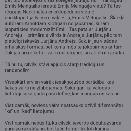
Bet tad atcerējos citas kolēģes jautājumu – vai tagad ir
Emīls Melngailis ierastā Emiļa Melngaiļa vietā? Tā tas
rēgojas Nacionālās enciklopēdijas vietnē
enciklopedija.lv. Veru vaļā – jā, Emīls Melngailis. Šķirkļa
autoram Arnoldam Klotiņam ne jausmas, kuram
labpaticies modernizēt Emili. Tas pats ar Jurjānu
Andreju – primārais vārds ir Andrejs Jurjāns, pēc tam
pieticīgi iekavās Jurjānu Andrejs. Sak, ir jau visādas
arhaiskas formas, bet ko nu mēs te jokosimies ar tām.
Tak jau arī mīksto ŗ vairs nelietojam, un arī ch ir izzudis.
Tā nu tu, cilvēk, stāvi apjucis starp tradīciju un
tendencēm.
Visapkārt arvien vairāk iesakņojušos parādību, kas
liekas vairs neizlabojamas. Saka gan, ka valodas
lietotāji laika gaitā paši definē, kas ieaugas un kas nē.
Visticamāk, neviens vairs neatsauks dzīvē diferencētu
“ka” un “kad” lietojumu.
Visticamāk, nebūs tā, ka cilvēki ievēros dubultuzvārda
pareizu rakstīšanu, bet taču tomēr tik ļoti kaitina