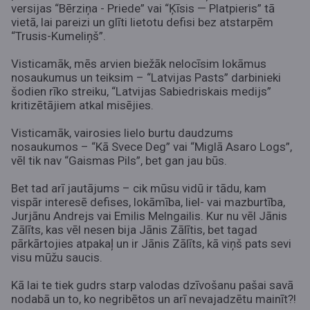
versijas “Bērziņa - Priede” vai “Ķīsis — Platpieris” tā
vietā, lai pareizi un glīti lietotu defisi bez atstarpēm
“Trusis-Kumeliņš”.
Visticamāk, mēs arvien biežāk nelocīsim lokāmus
nosaukumus un teiksim – “Latvijas Pasts” darbinieki
šodien rīko streiku, “Latvijas Sabiedriskais medijs”
kritizētājiem atkal misējies.
Visticamāk, vairosies lielo burtu daudzums
nosaukumos – “Kā Svece Deg” vai “Miglā Asaro Logs”,
vēl tik nav “Gaismas Pils”, bet gan jau būs.
Bet tad arī jautājums – cik mūsu vidū ir tādu, kam
vispār interesē defises, lokāmība, liel- vai mazburtība,
Jurjānu Andrejs vai Emilis Melngailis. Kur nu vēl Jānis
Zālīts, kas vēl nesen bija Jānis Zālītis, bet tagad
pārkārtojies atpakaļ un ir Jānis Zālīts, kā viņš pats sevi
visu mūžu saucis.
Kā lai te tiek gudrs starp valodas dzīvošanu pašai savā
nodabā un to, ko negribētos un arī nevajadzētu mainīt?!