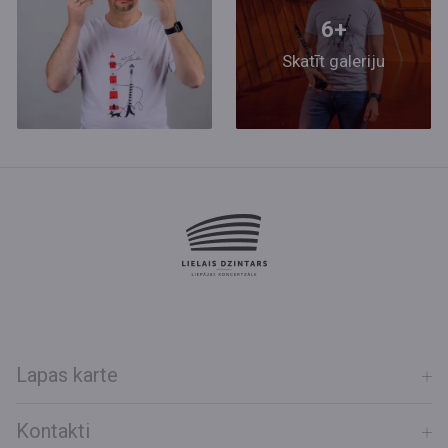
6+
Skatīt galeriju
Lapas karte
Kontakti