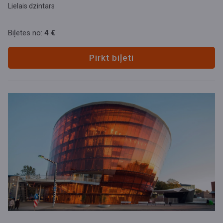
Lielais dzintars
Biļetes no:
4 €
Pirkt biļeti