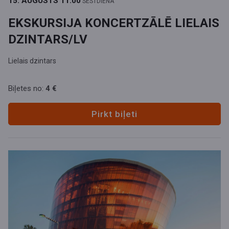
15. AUGUSTS
11.00
SESTDIENA
EKSKURSIJA KONCERTZĀLĒ LIELAIS
DZINTARS/LV
Lielais dzintars
Biļetes no:
4 €
Pirkt biļeti