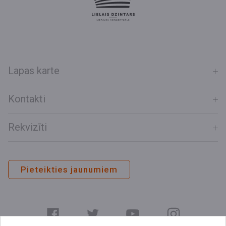
Lapas karte
Kontakti
Rekvizīti
Pieteikties jaunumiem