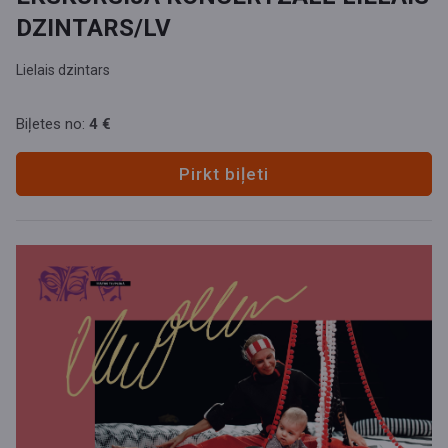
DZINTARS/LV
Lielais dzintars
Biļetes no:
4 €
Pirkt biļeti