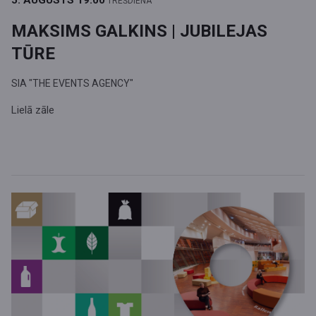
5. AUGUSTS
19.00
TREŠDIENA
MAKSIMS GALKINS | JUBILEJAS
TŪRE
SIA "THE EVENTS AGENCY"
Lielā zāle