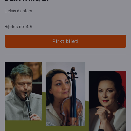
Lielais dzintars
Biļetes no:
4 €
Pirkt biļeti