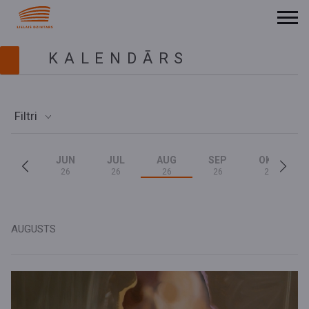
KALENDĀRS
Filtri
JUN
JUL
AUG
SEP
OKT
26
26
26
26
26
AUGUSTS