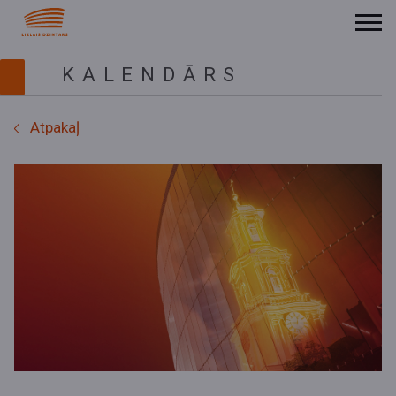
KALENDĀRS
Atpakaļ