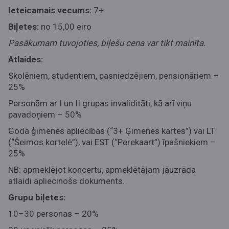
Ieteicamais vecums:
7+
Biļetes:
no 15,00 eiro
Pasākumam tuvojoties, biļešu cena var tikt mainīta.
Atlaides:
Skolēniem, studentiem, pasniedzējiem, pensionāriem –
25%
Personām ar I un II grupas invaliditāti, kā arī viņu
pavadoņiem – 50%
Goda ģimenes apliecības (“3+ Ģimenes kartes”) vai LT
(“Šeimos kortelė”), vai EST (“Perekaart”) īpašniekiem –
25%
NB: apmeklējot koncertu, apmeklētājam jāuzrāda
atlaidi apliecinošs dokuments.
Grupu biļetes:
10–30 personas – 20%