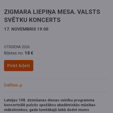
ZIGMARA LIEPIŅA MESA. VALSTS
SVĒTKU KONCERTS
17. NOVEMBRIS 19.00
OTRDIENA
2026
Biļetes no:
15 €
Pirkt biļeti
Dalīties
Latvijas 108. dzimšanas dienas svinību programma
koncertzālē pulcēs spožākos akadēmiskās mūzikas
māksliniekus, gada tumšākajā laikā dodot mums