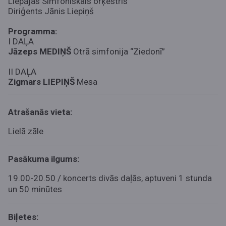
Liepājas Simfoniskais orķestris
Diriģents Jānis Liepiņš
Programma:
I DAĻA
Jāzeps MEDIŅŠ
Otrā simfonija “Ziedonī”
II DAĻA
Zigmars LIEPIŅŠ
Mesa
Atrašanās vieta:
Lielā zāle
Pasākuma ilgums:
19.00-20.50 / koncerts divās daļās, aptuveni 1 stunda
un 50 minūtes
Biļetes: