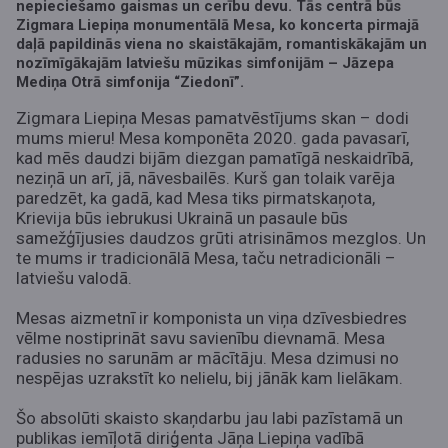
nepieciešamo gaismas un cerību devu. Tās centrā būs
Zigmara Liepiņa monumentālā Mesa, ko koncerta pirmajā
daļā papildinās viena no skaistākajām, romantiskākajām un
nozīmīgākajām latviešu mūzikas simfonijām – Jāzepa
Mediņa Otrā simfonija “Ziedonī”.
Zigmara Liepiņa Mesas pamatvēstījums skan – dodi
mums mieru! Mesa komponēta 2020. gada pavasarī,
kad mēs daudzi bijām diezgan pamatīgā neskaidrībā,
neziņā un arī, jā, nāvesbailēs. Kurš gan tolaik varēja
paredzēt, ka gadā, kad Mesa tiks pirmatskaņota,
Krievija būs iebrukusi Ukrainā un pasaule būs
samežģījusies daudzos grūti atrisināmos mezglos. Un
te mums ir tradicionālā Mesa, taču netradicionāli –
latviešu valodā.
Mesas aizmetnī ir komponista un viņa dzīvesbiedres
vēlme nostiprināt savu savienību dievnamā. Mesa
radusies no sarunām ar mācītāju. Mesa dzimusi no
nespējas uzrakstīt ko nelielu, bij jānāk kam lielākam.
Šo absolūti skaisto skaņdarbu jau labi pazīstamā un
publikas iemīļotā diriģenta Jāņa Liepiņa vadībā