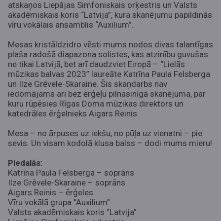
atskaņos Liepājas Simfoniskais orķestris un Valsts
akadēmiskais koris “Latvija”, kura skanējumu papildinās
vīru vokālais ansamblis “Auxilium”.
Mesas kristāldzidro vēsti mums nodos divas talantīgas
plaša radošā diapazona solistes, kas atzinību guvušas
ne tikai Latvijā, bet arī daudzviet Eiropā – “Lielās
mūzikas balvas 2023” laureāte Katrīna Paula Felsberga
un Ilze Grēvele-Skaraine. Šis skaņdarbs nav
iedomājams arī bez ērģeļu pilnasinīgā skanējuma, par
kuru rūpēsies Rīgas Doma mūzikas direktors un
katedrāles ērģelnieks Aigars Reinis.
Mesa – no ārpuses uz iekšu, no pūļa uz vienatni – pie
sevis. Un visam kodolā klusa balss – dodi mums mieru!
Piedalās:
Katrīna Paula Felsberga – soprāns
Ilze Grēvele-Skaraine – soprāns
Aigars Reinis – ērģeles
Vīru vokālā grupa “Auxilium”
Valsts akadēmiskais koris “Latvija”