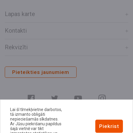
Lapas karte
Kontakti
Rekvizīti
Pieteikties jaunumiem
Lai šī tīmekļvietne darbotos,
tā izmanto obligāti
nepieciešamās sīkdatnes.
Ar Jūsu piekrišanu papildus
E-adrese
Piekrist
šajā vietnē var tikt
Privātuma politika