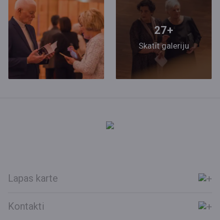
27+
Skatīt galeriju
Lapas karte
Kontakti