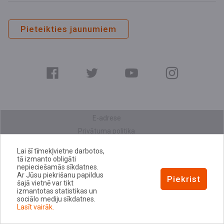
Pieteikties jaunumiem
E-adrese
Privātuma politika
Sīkdatņu politika
Lai šī tīmekļvietne darbotos,
Piekļūstamības paziņojums
tā izmanto obligāti
nepieciešamās sīkdatnes.
Ar Jūsu piekrišanu papildus
Piekrist
šajā vietnē var tikt
izmantotas statistikas un
sociālo mediju sīkdatnes.
Lasīt vairāk.