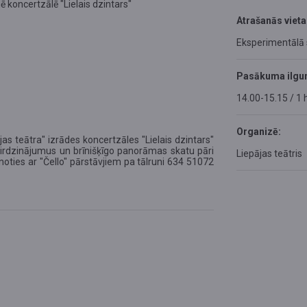
ē koncertzālē "Lielais dzintars"
Atrašanās vieta
Eksperimentālā
Pasākuma ilgu
14.00-15.15 / 1 
Organizē:
s teātra" izrādes koncertzāles "Lielais dzintars"
pirdzinājumus un brīnišķīgo panorāmas skatu pāri
Liepājas teātris
zinoties ar "Čello" pārstāvjiem pa tālruni 634 51072