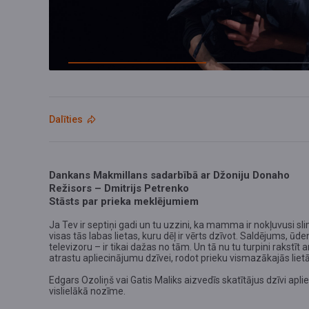
Dalīties
Dankans Makmillans sadarbībā ar Džoniju Donaho
Režisors – Dmitrijs Petrenko
Stāsts par prieka meklējumiem
Ja Tev ir septiņi gadi un tu uzzini, ka mamma ir nokļuvusi sli
visas tās labas lietas, kuru dēļ ir vērts dzīvot. Saldējums, ūd
televizoru – ir tikai dažas no tām. Un tā nu tu turpini rakstīt 
atrastu apliecinājumu dzīvei, rodot prieku vismazākajās lietās
Edgars Ozoliņš vai Gatis Maliks aizvedīs skatītājus dzīvi aplie
vislielākā nozīme.