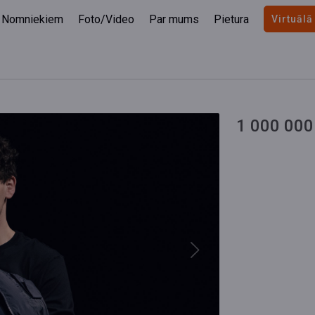
Nomniekiem
Foto/Video
Par mums
Pietura
Virtuālā
1 000 000
Next