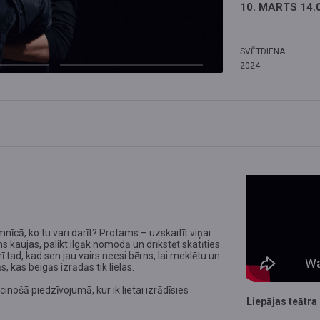
10. MARTS 14.
SVĒTDIENA
2024
mnīcā, ko tu vari darīt? Protams – uzskaitīt viņai
ens kaujas, palikt ilgāk nomodā un drīkstēt skatīties
arī tad, kad sen jau vairs neesi bērns, lai meklētu un
, kas beigās izrādās tik lielas.
cinošā piedzīvojumā, kur ik lietai izrādīsies
Liepājas teātra 