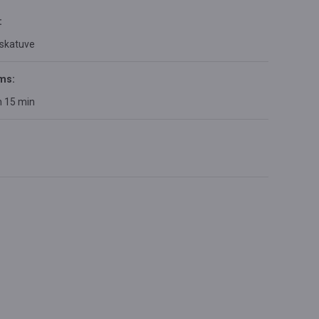
:
 skatuve
ms:
h 15 min