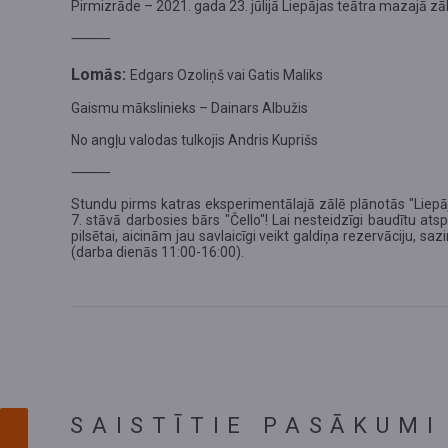
Pirmizrāde – 2021. gada 23. jūlijā Liepājas teātra mazajā zāl
⸻
Lomās:
Edgars Ozoliņš vai Gatis Maliks
Gaismu mākslinieks – Dainars Albužis
No angļu valodas tulkojis Andris Kuprišs
⸻
Stundu pirms katras eksperimentālajā zālē plānotās "Liepāja
7. stāvā darbosies bārs "Čello"!
Lai nesteidzīgi baudītu ats
pilsētai, aicinām jau savlaicīgi veikt galdiņa rezervāciju, sa
(darba dienās 11:00-16:00)
.
SAISTĪTIE PASĀKUMI