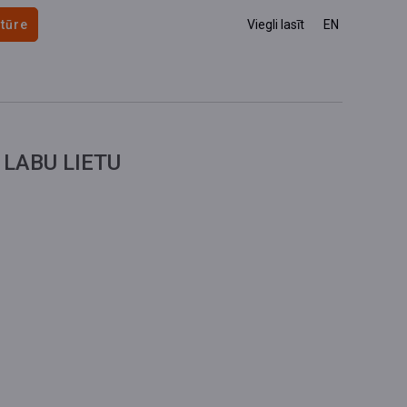
 tūre
Viegli lasīt
EN
 LABU LIETU