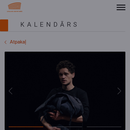
KALENDĀRS
Atpakaļ
Previous
Next