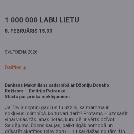
1 000 000 LABU LIETU
8. FEBRUĀRIS 15.00
SVĒTDIENA
2026
Dalīties
Dankans Makmillans sadarbībā ar Džoniju Donaho
Režisors – Dmitrijs Petrenko
Stāsts par prieka meklējumiem
Ja Tev ir septiņi gadi un tu uzzini, ka mamma ir
nokļuvusi slimnīcā, ko tu vari darīt? Protams – uzskaitīt
viņai visas tās labas lietas, kuru dēļ ir vērts dzīvot.
Saldējums, ūdens kaujas, palikt ilgāk nomodā un
drīkstēt skatīties televizoru – ir tikai dažas no tām. Un