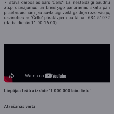
7. stāvā darbosies bārs "Čello"!
Lai nesteidzīgi baudītu
atspirdzinājumus un brīnišķīgo panorāmas skatu pāri
pilsētai, aicinām jau savlaicīgi veikt galdiņa rezervāciju,
sazinoties ar "Čello" pārstāvjiem pa tālruni 634 51072
(darba dienās 11:00-16:00)
.
Liepājas teātra izrāde "1 000 000 labu lietu"
Atrašanās vieta: