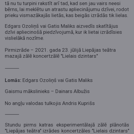
tā nu tu turpini rakstīt arī tad, kad sen jau vairs neesi
bērns, lai meklētu un atrastu apliecinājumu dzīvei, rodot
prieku vismazākajās lietās, kas beigās izrādās tik lielas.
Edgars Ozoliņš vai Gatis Maliks aizvedīs skatītājus
dzīvi apliecinošā piedzīvojumā, kur ik lietai izrādīsies
vislielākā nozīme.
Pirmizrāde – 2021. gada 23. jūlijā Liepājas teātra
mazajā zālē koncertzālē "Lielais dzintars"
⸻
Edgars Ozoliņš vai Gatis Maliks
Lomās:
Gaismu mākslinieks – Dainars Albužis
No angļu valodas tulkojis Andris Kuprišs
⸻
Stundu pirms katras eksperimentālajā zālē plānotās
"Liepājas teātra" izrādes koncertzāles "Lielais dzintars"