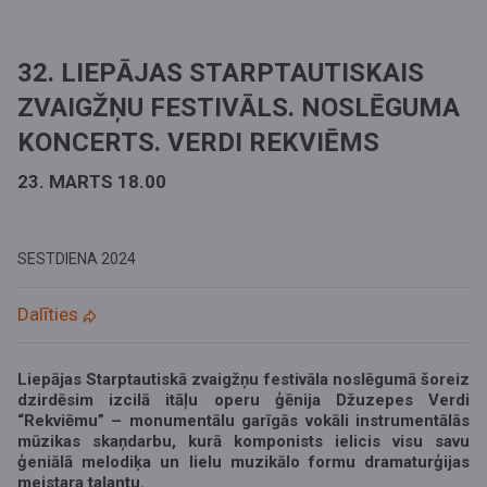
32. LIEPĀJAS STARPTAUTISKAIS
ZVAIGŽŅU FESTIVĀLS. NOSLĒGUMA
KONCERTS. VERDI REKVIĒMS
23. MARTS 18.00
SESTDIENA
2024
Dalīties
Liepājas Starptautiskā zvaigžņu festivāla noslēgumā šoreiz
dzirdēsim izcilā itāļu operu ģēnija Džuzepes Verdi
“Rekviēmu” – monumentālu garīgās vokāli instrumentālās
mūzikas skaņdarbu, kurā komponists ielicis visu savu
ģeniālā melodiķa un lielu muzikālo formu dramaturģijas
meistara talantu.