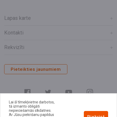
Lapas karte
Kontakti
Rekvizīti
Pieteikties jaunumiem
Lai šī tīmekļvietne darbotos,
tā izmanto obligāti
nepieciešamās sīkdatnes.
Ar Jūsu piekrišanu papildus
E-adrese
Piekrist