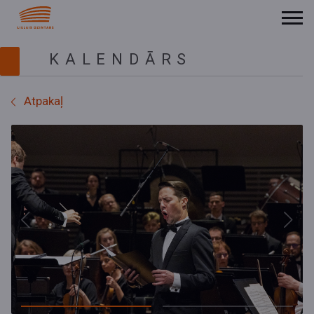
KALENDĀRS
Atpakaļ
Previous
Next