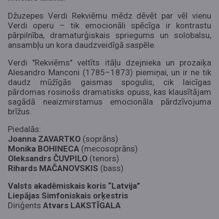
Džuzepes Verdi Rekviēmu mēdz dēvēt par vēl vienu
Verdi operu – tik emocionāli spēcīga ir kontrastu
pārpilnība, dramaturģiskais spriegums un solobalsu,
ansambļu un kora daudzveidīgā saspēle.
Verdi "Rekviēms" veltīts itāļu dzejnieka un prozaiķa
Alesandro Manconi (1785–1873) piemiņai, un ir ne tik
daudz mūžīgās gaismas spogulis, cik laicīgas
pārdomas rosinošs dramatisks opuss, kas klausītājam
sagādā neaizmirstamus emocionāla pārdzīvojuma
brīžus.
Piedalās:
Joanna ZAVARTKO
(soprāns)
Monika BOHINECA
(mecosoprāns)
Oleksandrs ČUVPILO
(tenors)
Rihards MAČANOVSKIS
(bass)
Valsts akadēmiskais koris “Latvija”
Liepājas Simfoniskais orķestris
Diriģents
Atvars LAKSTĪGALA