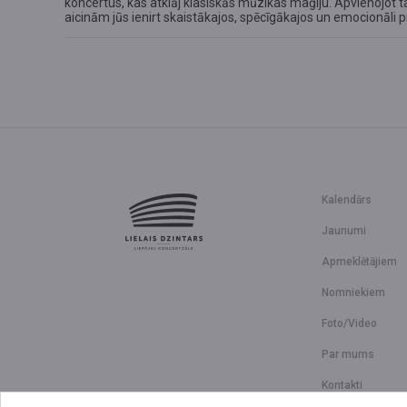
koncertus, kas atklāj klasiskās mūzikas maģiju. Apvienojot
aicinām jūs ienirt skaistākajos, spēcīgākajos un emocionāli
Kalendārs
Jaunumi
Apmeklētājiem
Nomniekiem
Foto/Video
Par mums
Kontakti