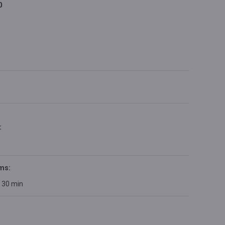
0
:
ms:
h 30 min