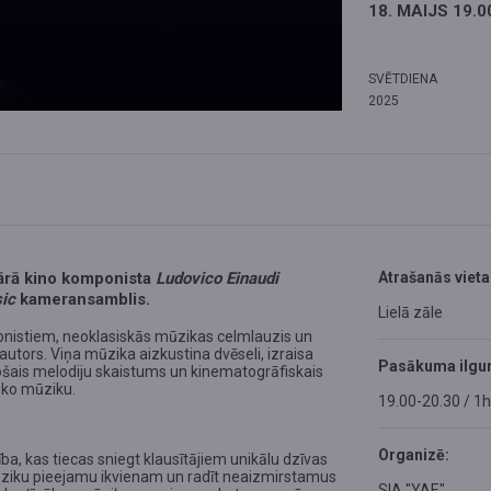
18. MAIJS 19.0
SVĒTDIENA
2025
dārā kino komponista
Ludovico Einaudi
Atrašanās vieta
ic
kameransamblis.
Lielā zāle
onistiem, neoklasiskās mūzikas celmlauzis un
 autors. Viņa mūzika aizkustina dvēseli, izraisa
Pasākuma ilgu
jošais melodiju skaistums un kinematogrāfiskais
sko mūziku.
19.00-20.30 / 1
Organizē:
ība, kas tiecas sniegt klausītājiem unikālu dzīvas
mūziku pieejamu ikvienam un radīt neaizmirstamus
SIA "YAE"