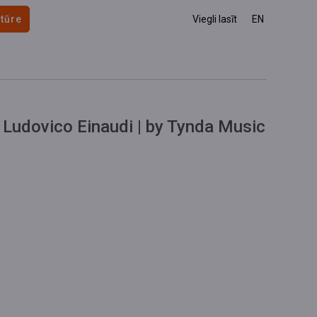
 tūre
Viegli lasīt
EN
 Ludovico Einaudi | by Tynda Music