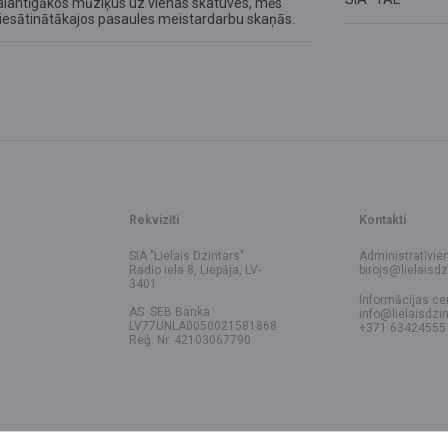
 talantīgākos mūziķus uz vienas skatuves, mēs
 piesātinātākajos pasaules meistardarbu skaņās.
Rekvizīti
Kontakti
SIA "Lielais Dzintars"
Administratīvie
Radio iela 8, Liepāja, LV-
birojs@lielaisdz
3401
Informācijas ce
AS SEB Banka
info@lielaisdzin
LV77UNLA0050021581868
+371 63424555
Reģ. Nr. 42103067790