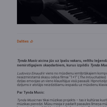
Dalīties
Tynda Music
aicina jūs uz īpašu vakaru, veltītu leģen
nemirstīgajiem skaņdarbiem, kurus izpildīs
Tynda Mus
Ludovico Einaudi
ir viens no mūsdienu iemīļotākajiem komp
neaizmirstamā skaņu celiņa filmai “1+1” (
The Intouchables
)
dziļas emocijas un vieno klausītājus visā pasaulē. Hipnotizē
dziļums ir atstājis neizdzēšamu iespaidu uz mūsdienu klasi
Par Tynda Music:
Tynda Music
nav tikai mūzikas projekts – tas ir kultūras kust
mūzikas pieredzi. Mūsu misija ir padarīt pasaules līmeņa 