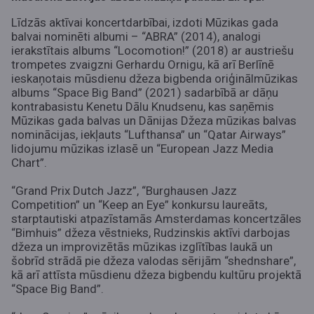
Līdzās aktīvai koncertdarbībai, izdoti Mūzikas gada
balvai nominēti albumi – “ABRA” (2014), analogi
ierakstītais albums “Locomotion!” (2018) ar austriešu
trompetes zvaigzni Gerhardu Ornigu, kā arī Berlīnē
ieskaņotais mūsdienu džeza bigbenda oriģinālmūzikas
albums “Space Big Band” (2021) sadarbībā ar dāņu
kontrabasistu Kenetu Dālu Knudsenu, kas saņēmis
Mūzikas gada balvas un Dānijas Džeza mūzikas balvas
nominācijas, iekļauts “Lufthansa” un “Qatar Airways”
lidojumu mūzikas izlasē un “European Jazz Media
Chart”.
“Grand Prix Dutch Jazz”, “Burghausen Jazz
Competition” un “Keep an Eye” konkursu laureāts,
starptautiski atpazīstamās Amsterdamas koncertzāles
“Bimhuis” džeza vēstnieks, Rudzinskis aktīvi darbojas
džeza un improvizētās mūzikas izglītības laukā un
šobrīd strādā pie džeza valodas sērijām “shednshare”,
kā arī attīsta mūsdienu džeza bigbendu kultūru projektā
“Space Big Band”.