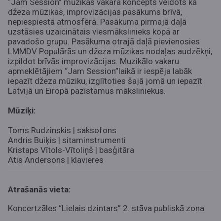
“Jam Session” mūzikas vakara koncepts veidots kā
džeza mūzikas, improvizācijas pasākums brīvā,
nepiespiestā atmosfērā. Pasākuma pirmajā daļā
uzstāsies uzaicinātais viesmākslinieks kopā ar
pavadošo grupu. Pasākuma otrajā daļā pievienosies
LMMDV Populārās un džeza mūzikas nodaļas audzēkņi,
izpildot brīvās improvizācijas. Muzikālo vakaru
apmeklētājiem “Jam Session”laikā ir iespēja labāk
iepazīt džeza mūziku, izglītoties šajā jomā un iepazīt
Latvijā un Eiropā pazīstamus māksliniekus.
Mūziķi:
Toms Rudzinskis | saksofons
Andris Buiķis | sitaminstrumenti
Kristaps Vītols-Vītoliņš | basģitāra
Atis Andersons | klavieres
Atrašanās vieta:
Koncertzāles “Lielais dzintars” 2. stāva publiskā zona