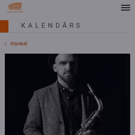
KALENDĀRS
Atpakaļ