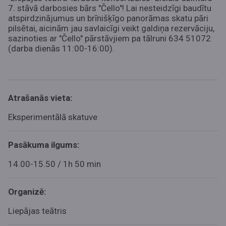
7. stāvā darbosies bārs "Čello"!
Lai nesteidzīgi baudītu
atspirdzinājumus un brīnišķīgo panorāmas skatu pāri
pilsētai, aicinām jau savlaicīgi veikt galdiņa rezervāciju,
sazinoties ar "Čello" pārstāvjiem pa tālruni 634 51072
(darba dienās 11:00-16:00)
.
Atrašanās vieta:
Eksperimentālā skatuve
Pasākuma ilgums:
14.00-15.50 / 1h 50 min
Organizē:
Liepājas teātris