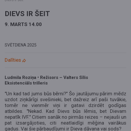
Dievs ir šeit
DIEVS IR ŠEIT
9. MARTS 14.00
SVĒTDIENA
2025
Dalīties
Ludmila Roziņa • Režisors – Valters Sīlis
Eksistenciāls trilleris
"Un kad tad jums būs bērni?" Šo jautājumu pārim mēdz
uzdot ziņkārīgi svešinieki, bet dažreiz arī paši tuvākie,
tomēr ne vienmēr viņi ir gatavi dzirdēt godīgas
atbildes. "Nekad. Kad Dievs būs lēmis, bet Dievam
nepatīk IVF." Citiem sanāk no pirmās reizes – nejauši un
pat izsargājoties, citi neatlaidīgi mēģina vairākus
gadus. Vai šie pārbaudījumi ir Dieva dāvana vai sods?