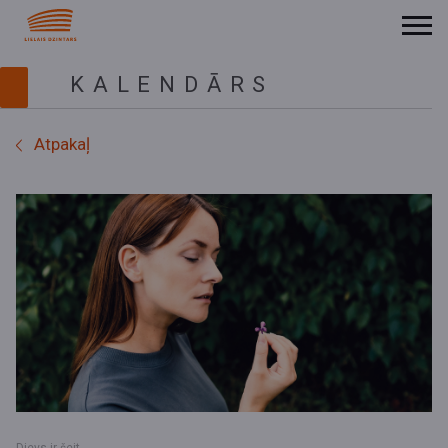
KALENDĀRS
Atpakaļ