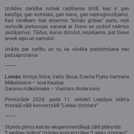
Izrādes darbība notiek radīšanas brīdī, kas ir gan
kaislīgs, gan komisks, gan naivs, gan neprognozējams.
Kad cilvēkam tiek atņemta "brīvās gribas" pults, viņš
vistuvāk pietuvojas sarunai ar Dievu un uzdod neērtus
jautājumus. Tādus, kurus dzirdot, iespējams, pat Dievs
ievelk elpu un samulst.
Izrāde par cerību un to, ka cilvēka piedzimšana nav
pašsaprotama.
———
Lomās:
Kintija Stūre, Valts Skuja, Everita Pjata-Gertnere
Māksliniece – Ieva Kauliņa
Gaismu mākslinieks – Viesturs Andersons
Pirmizrāde 2024. gada 11. oktobrī Liepājas teātra
mazajā zālē koncertzālē "Lielais dzintars"
———
Stundu pirms katras eksperimentālajā zālē plānotās
"Liepājas teātra" izrādes koncertzāles "Lielais dzintars"