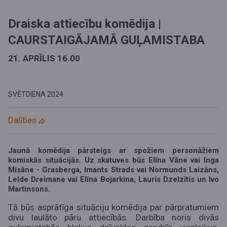
Draiska attiecību komēdija |
CAURSTAIGĀJAMĀ GUĻAMISTABA
21. APRĪLIS 16.00
SVĒTDIENA
2024
Dalīties
Jaunā komēdija pārsteigs ar spožiem personāžiem
komiskās situācijās. Uz skatuves būs Elīna Vāne vai Inga
Misāne - Grasberga, Imants Strads vai Normunds Laizāns,
Lelde Dreimane vai Elīna Bojarkina, Lauris Dzelzītis un Ivo
Martinsons.
Tā būs asprātīga situāciju komēdija par pārpratumiem
divu laulāto pāru attiecībās. Darbība noris divās