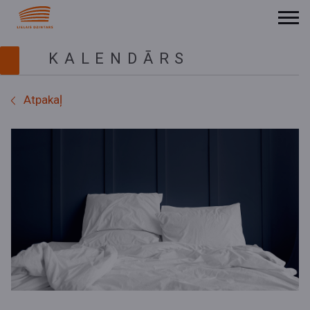
KALENDĀRS
Atpakaļ