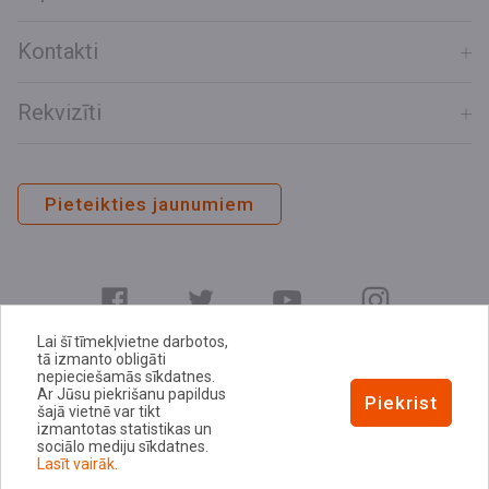
Kontakti
Rekvizīti
Pieteikties jaunumiem
Lai šī tīmekļvietne darbotos,
tā izmanto obligāti
nepieciešamās sīkdatnes.
Ar Jūsu piekrišanu papildus
E-adrese
Piekrist
šajā vietnē var tikt
Privātuma politika
izmantotas statistikas un
sociālo mediju sīkdatnes.
Sīkdatņu politika
Lasīt vairāk.
Piekļūstamības paziņojums