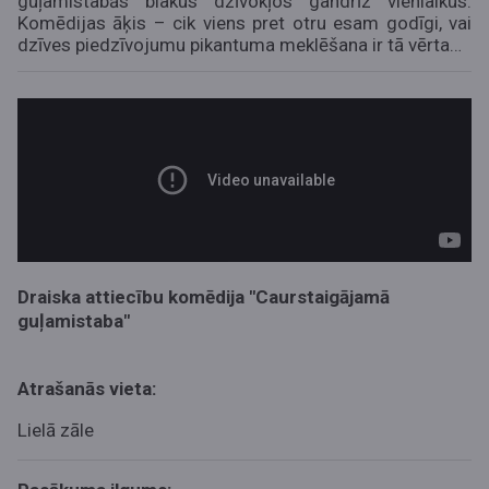
guļamistabās blakus dzīvokļos gandrīz vienlaikus.
Komēdijas āķis – cik viens pret otru esam godīgi, vai
dzīves piedzīvojumu pikantuma meklēšana ir tā vērta…
Draiska attiecību komēdija "Caurstaigājamā
guļamistaba"
Atrašanās vieta:
Lielā zāle