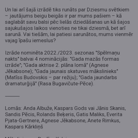
Un lai arī šajā izrādē tiks runāts par Dziesmu svētkiem
– jautājums beigu beigās ir par mums pašiem – kā
saglabāt savu balsi pēc lielās dziedāšanas un kā šajos
sajukušajos laikos vienoties ne tikai dziesmā, bet arī
sarunā. Vai tiešām, lai patiesi sarunātos, mums vienmēr
vajag īpašu iemeslus?
Izrāde nominēta 2022./2023. sezonas "Spēlmaņu
nakts" balvai 4 nominācijās: "Gada mazās formas
izrāde"; "Gada aktrise 2. plāna lomā" (Agnese
Jēkabsone); "Gada jaunais skatuves mākslinieks"
(Matīss Budovskis – par režiju); "Gada jaundarbs
dramaturģijā" (Rasa Bugavičute-Pēce).
⸻
Lomās: Anda Albuže, Kaspars Gods vai Jānis Skanis,
Sandis Pēcis, Rolands Beķeris, Gatis Maliks, Everita
Pjata-Gertnere, Agnese Jēkabsone, Anete Rimkus,
Kaspars Kārkliņš