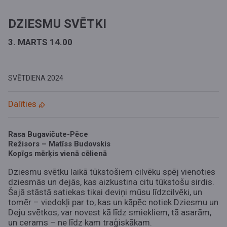
DZIESMU SVĒTKI
3. MARTS 14.00
SVĒTDIENA
2024
Dalīties
Rasa Bugavičute-Pēce
Režisors – Matīss Budovskis
Kopīgs mērķis vienā cēlienā
Dziesmu svētku laikā tūkstošiem cilvēku spēj vienoties
dziesmās un dejās, kas aizkustina citu tūkstošu sirdis.
Šajā stāstā satiekas tikai deviņi mūsu līdzcilvēki, un
tomēr – viedokļi par to, kas un kāpēc notiek Dziesmu un
Deju svētkos, var novest kā līdz smiekliem, tā asarām,
un cerams – ne līdz kam traģiskākam.