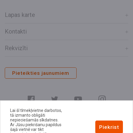
Lapas karte
Kontakti
Rekvizīti
Pieteikties jaunumiem
Lai šī tīmekļvietne darbotos,
tā izmanto obligāti
nepieciešamās sīkdatnes.
Ar Jūsu piekrišanu papildus
E-adrese
Piekrist
šajā vietnē var tikt