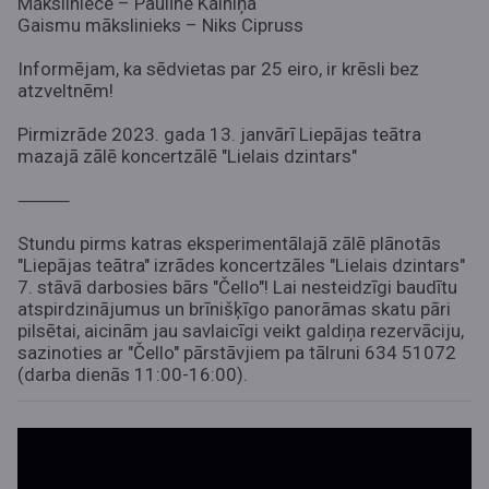
Māksliniece – Paulīne Kalniņa
Gaismu mākslinieks – Niks Cipruss
Informējam, ka sēdvietas par 25 eiro, ir krēsli bez
atzveltnēm!
Pirmizrāde 2023. gada 13. janvārī Liepājas teātra
mazajā zālē koncertzālē "Lielais dzintars"
⸻
Stundu pirms katras eksperimentālajā zālē plānotās
"Liepājas teātra" izrādes koncertzāles "Lielais dzintars"
7. stāvā darbosies bārs "Čello"! Lai nesteidzīgi baudītu
atspirdzinājumus un brīnišķīgo panorāmas skatu pāri
pilsētai, aicinām jau savlaicīgi veikt galdiņa rezervāciju,
sazinoties ar "Čello" pārstāvjiem pa tālruni 634 51072
(darba dienās 11:00-16:00).