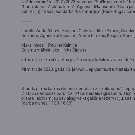
Izrāde nominēta 2022./2023. sezonas "Spēlmaņu nakts" bal
"Gada aktrise 2. plāna lomā" (Agnese Jēkabsone); "Gada jau
par režiju); "Gada jaundarbs dramaturģijā" (Rasa Bugavičute
⸻
Lomās: Anda Albuže, Kaspars Gods vai Jānis Skanis, Sandis Pē
Gertnere, Agnese Jēkabsone, Anete Rimkus, Kaspars Kārkli
Māksliniece – Paulīne Kalniņa
Gaismu mākslinieks – Niks Cipruss
Informējam, ka sēdvietas par 25 eiro, ir krēsli bez atzveltnēm
Pirmizrāde 2023. gada 13. janvārī Liepājas teātra mazajā zāl
⸻
Stundu pirms katras eksperimentālajā zālē plānotās "Liepājas
7. stāvā darbosies bārs "Čello"! Lai nesteidzīgi baudītu ats
pilsētai, aicinām jau savlaicīgi veikt galdiņa rezervāciju, saz
(darba dienās 11:00-16:00).