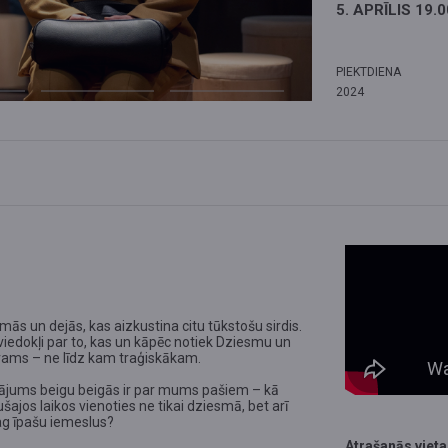
5. APRĪLIS 19.0
PIEKTDIENA
2024
ās un dejās, kas aizkustina citu tūkstošu sirdis.
 viedokļi par to, kas un kāpēc notiek Dziesmu un
erams – ne līdz kam traģiskākam.
autājums beigu beigās ir par mums pašiem – kā
šajos laikos vienoties ne tikai dziesmā, bet arī
ag īpašu iemeslus?
Atrašanās vieta