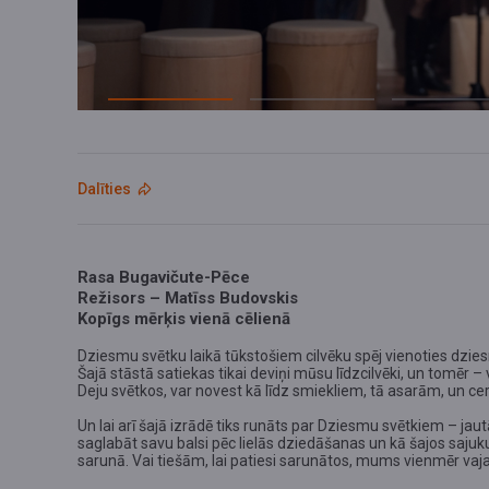
Dalīties
Rasa Bugavičute-Pēce
Režisors – Matīss Budovskis
Kopīgs mērķis vienā cēlienā
Dziesmu svētku laikā tūkstošiem cilvēku spēj vienoties dziesm
Šajā stāstā satiekas tikai deviņi mūsu līdzcilvēki, un tomēr –
Deju svētkos, var novest kā līdz smiekliem, tā asarām, un c
Un lai arī šajā izrādē tiks runāts par Dziesmu svētkiem – j
saglabāt savu balsi pēc lielās dziedāšanas un kā šajos sajuku
sarunā. Vai tiešām, lai patiesi sarunātos, mums vienmēr vaj