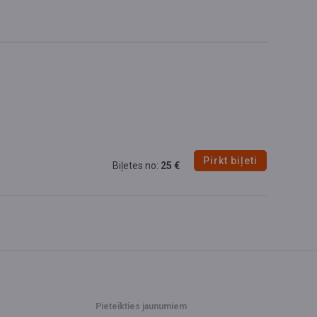
Pirkt biļeti
Biļetes no:
25 €
Pieteikties jaunumiem