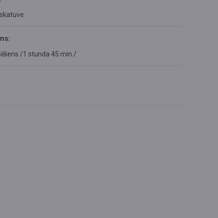
 skatuve
ms:
cēliens /1 stunda 45 min./