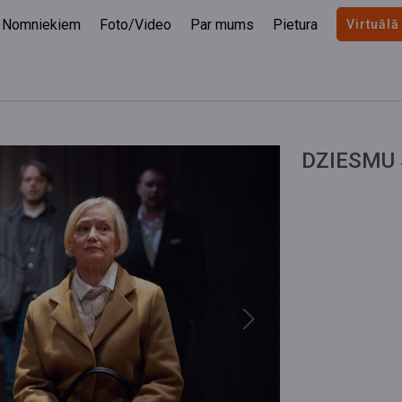
Nomniekiem
Foto/Video
Par mums
Pietura
Virtuālā
DZIESMU 
Next