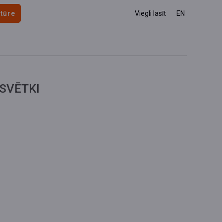
 tūre
Viegli lasīt
EN
SVĒTKI