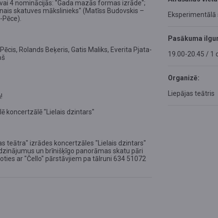
vai 4 nominācijās: "Gada mazās formas izrāde";
nais skatuves mākslinieks" (Matīss Budovskis –
Eksperimentālā
-Pēce).
Pasākuma ilgu
cis, Rolands Beķeris, Gatis Maliks, Everita Pjata-
19.00-20.45 / 1 
ņš
Organizē:
Liepājas teātris
!
ē koncertzālē "Lielais dzintars"
 teātra" izrādes koncertzāles "Lielais dzintars"
pirdzinājumus un brīnišķīgo panorāmas skatu pāri
inoties ar "Čello" pārstāvjiem pa tālruni 634 51072