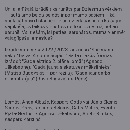
Un lai arī šajā izrādē tiks runāts par Dziesmu svētkiem
– jautājums beigu beigās ir par mums pašiem – kā
saglabāt savu balsi pēc lielās dziedāšanas un kā šajos
sajukušajos laikos vienoties ne tikai dziesmā, bet arī
sarunā. Vai tiešām, lai patiesi sarunātos, mums vienmēr
vajag īpašu iemeslus?
Izrāde nominēta 2022./2023. sezonas "Spēlmaņu
nakts" balvai 4 nominācijās: "Gada mazās formas
izrāde"; "Gada aktrise 2. plāna lomā" (Agnese
Jēkabsone); "Gada jaunais skatuves mākslinieks"
(Matīss Budovskis – par režiju); "Gada jaundarbs
dramaturģijā" (Rasa Bugavičute-Pēce).
⸻
Lomās: Anda Albuže, Kaspars Gods vai Jānis Skanis,
Sandis Pēcis, Rolands Beķeris, Gatis Maliks, Everita
Pjata-Gertnere, Agnese Jēkabsone, Anete Rimkus,
Kaspars Kārkliņš