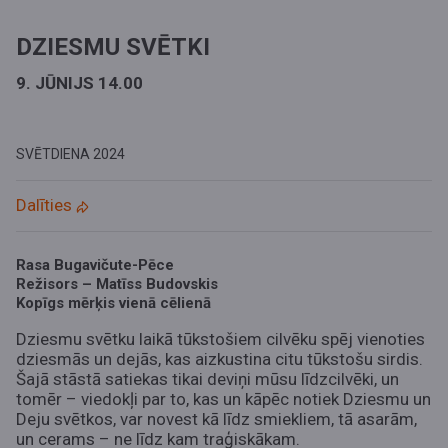
DZIESMU SVĒTKI
9. JŪNIJS 14.00
SVĒTDIENA
2024
Dalīties
Rasa Bugavičute-Pēce
Režisors – Matīss Budovskis
Kopīgs mērķis vienā cēlienā
Dziesmu svētku laikā tūkstošiem cilvēku spēj vienoties
dziesmās un dejās, kas aizkustina citu tūkstošu sirdis.
Šajā stāstā satiekas tikai deviņi mūsu līdzcilvēki, un
tomēr – viedokļi par to, kas un kāpēc notiek Dziesmu un
Deju svētkos, var novest kā līdz smiekliem, tā asarām,
un cerams – ne līdz kam traģiskākam.