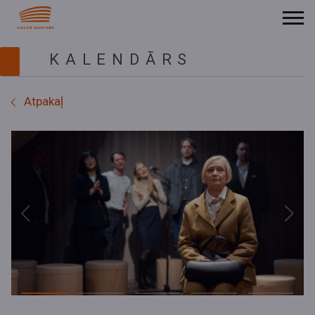
KALENDĀRS
Atpakaļ
Previous
Next