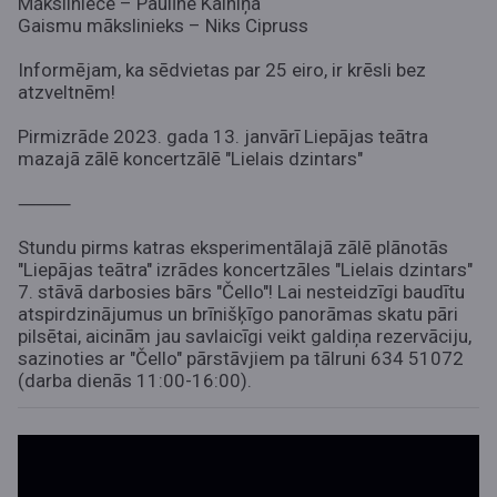
Māksliniece – Paulīne Kalniņa
Gaismu mākslinieks – Niks Cipruss
Informējam, ka sēdvietas par 25 eiro, ir krēsli bez
atzveltnēm!
Pirmizrāde 2023. gada 13. janvārī Liepājas teātra
mazajā zālē koncertzālē "Lielais dzintars"
⸻
Stundu pirms katras eksperimentālajā zālē plānotās
"Liepājas teātra" izrādes koncertzāles "Lielais dzintars"
7. stāvā darbosies bārs "Čello"! Lai nesteidzīgi baudītu
atspirdzinājumus un brīnišķīgo panorāmas skatu pāri
pilsētai, aicinām jau savlaicīgi veikt galdiņa rezervāciju,
sazinoties ar "Čello" pārstāvjiem pa tālruni 634 51072
(darba dienās 11:00-16:00).