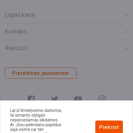
Lapas karte
Kontakti
Rekvizīti
Pieteikties jaunumiem
Lai šī tīmekļvietne darbotos,
tā izmanto obligāti
nepieciešamās sīkdatnes.
Ar Jūsu piekrišanu papildus
E-adrese
Piekrist
šajā vietnē var tikt