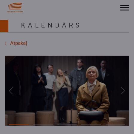
KALENDĀRS
Atpakaļ
Previous
Next