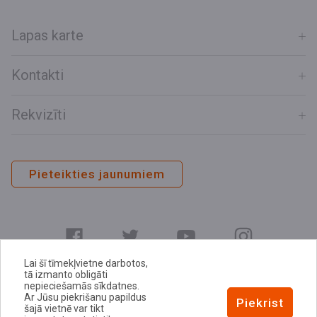
Lapas karte
Kontakti
Rekvizīti
Pieteikties jaunumiem
Lai šī tīmekļvietne darbotos,
tā izmanto obligāti
nepieciešamās sīkdatnes.
Ar Jūsu piekrišanu papildus
E-adrese
Piekrist
šajā vietnē var tikt