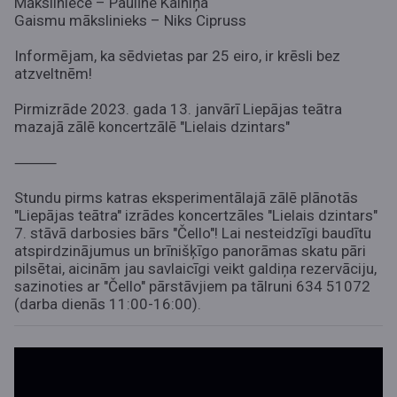
Māksliniece – Paulīne Kalniņa
Gaismu mākslinieks – Niks Cipruss
Informējam, ka sēdvietas par 25 eiro, ir krēsli bez
atzveltnēm!
Pirmizrāde 2023. gada 13. janvārī Liepājas teātra
mazajā zālē koncertzālē "Lielais dzintars"
⸻
Stundu pirms katras eksperimentālajā zālē plānotās
"Liepājas teātra" izrādes koncertzāles "Lielais dzintars"
7. stāvā darbosies bārs "Čello"! Lai nesteidzīgi baudītu
atspirdzinājumus un brīnišķīgo panorāmas skatu pāri
pilsētai, aicinām jau savlaicīgi veikt galdiņa rezervāciju,
sazinoties ar "Čello" pārstāvjiem pa tālruni 634 51072
(darba dienās 11:00-16:00).