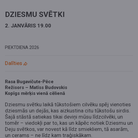
DZIESMU SVĒTKI
2. JANVĀRIS 19.00
PIEKTDIENA
2026
Dalīties
Rasa Bugavičute-Pēce
Režisors – Matīss Budovskis
Kopīgs mērķis vienā cēlienā
Dziesmu svētku laikā tūkstošiem cilvēku spēj vienoties
dziesmās un dejās, kas aizkustina citu tūkstošu sirdis.
Šajā stāstā satiekas tikai deviņi mūsu līdzcilvēki, un
tomēr – viedokļi par to, kas un kāpēc notiek Dziesmu un
Deju svētkos, var novest kā līdz smiekliem, tā asarām,
un cerams – ne līdz kam traģiskākam.