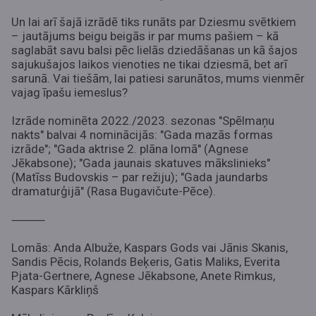
Un lai arī šajā izrādē tiks runāts par Dziesmu svētkiem
– jautājums beigu beigās ir par mums pašiem – kā
saglabāt savu balsi pēc lielās dziedāšanas un kā šajos
sajukušajos laikos vienoties ne tikai dziesmā, bet arī
sarunā. Vai tiešām, lai patiesi sarunātos, mums vienmēr
vajag īpašu iemeslus?
Izrāde nominēta 2022./2023. sezonas "Spēlmaņu
nakts" balvai 4 nominācijās: "Gada mazās formas
izrāde"; "Gada aktrise 2. plāna lomā" (Agnese
Jēkabsone); "Gada jaunais skatuves mākslinieks"
(Matīss Budovskis – par režiju); "Gada jaundarbs
dramaturģijā" (Rasa Bugavičute-Pēce).
⸻
Lomās: Anda Albuže, Kaspars Gods vai Jānis Skanis,
Sandis Pēcis, Rolands Beķeris, Gatis Maliks, Everita
Pjata-Gertnere, Agnese Jēkabsone, Anete Rimkus,
Kaspars Kārkliņš