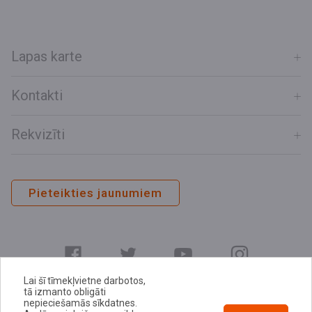
Lapas karte
Kontakti
Rekvizīti
Pieteikties jaunumiem
Lai šī tīmekļvietne darbotos,
tā izmanto obligāti
nepieciešamās sīkdatnes.