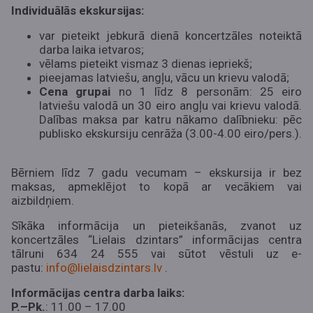
Individuālās ekskursijas:
var pieteikt jebkurā dienā koncertzāles noteiktā
darba laika ietvaros;
vēlams pieteikt vismaz 3 dienas iepriekš;
pieejamas latviešu, angļu, vācu un krievu valodā;
Cena grupai
no 1 līdz 8 personām: 25 eiro
latviešu valodā un 30 eiro angļu vai krievu valodā.
Dalības maksa par katru nākamo dalībnieku: pēc
publisko ekskursiju cenrāža (3.00-4.00 eiro/pers.).
Bērniem līdz 7 gadu vecumam – ekskursija ir bez
maksas, apmeklējot to kopā ar vecākiem vai
aizbildņiem.
Sīkāka informācija un pieteikšanās, zvanot uz
koncertzāles “Lielais dzintars” informācijas centra
tālruni 634 24 555 vai sūtot vēstuli uz e-
pastu:
info@lielaisdzintars.lv
.
Informācijas centra darba laiks:
P.–Pk.
: 11.00 – 17.00