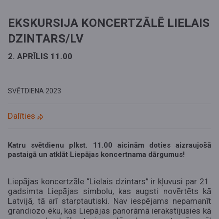
EKSKURSIJA KONCERTZĀLĒ LIELAIS
DZINTARS/LV
2. APRĪLIS 11.00
SVĒTDIENA
2023
Dalīties
Katru svētdienu plkst. 11.00 aicinām doties aizraujošā
pastaigā un atklāt Liepājas koncertnama dārgumus!
Liepājas koncertzāle “Lielais dzintars” ir kļuvusi par 21.
gadsimta Liepājas simbolu, kas augsti novērtēts kā
Latvijā, tā arī starptautiski. Nav iespējams nepamanīt
grandiozo ēku, kas Liepājas panorāmā ierakstījusies kā