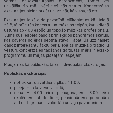
varens, daudzšķautņains dārgakmens, tomēr vēl
unikālāku šo māju vērš tieši tās saturs. Koncertzāles
ekskursijas aicina atklāt un izzināt, kā vienu, tā otru!
Ekskursijas laikā gida pavadībā ielūkosieties kā Lielajā
zālē, tā arī citās koncertu un mākslas telpās, kur ikdienā
uzturas ap 400 esošo un topošo mūzikas profesionāļu.
Jums būs iespēja baudīt brīnišķīgos panorāmas skatus,
kas paveras no ēkas septītā stāva. Tāpat jūs uzzināsiet
daudz interesantu faktu par Liepājas muzikālo tradīciju
vēsturi, koncertzāles tapšanas gaitu, tās māksliniecisko
programmu un mājas plašajām iespējām.
Pieejamas kā publiskās, tā arī individuālās ekskursijas.
Publiskās ekskursijas:
notiek katru svētdienu plkst. 11.00;
pieejamas latviešu valodā;
cena – 4.00 eiro pieaugušajiem, 3.00 eiro
skolēniem, studentiem, pensionāriem, personām
ar I un II grupas invaliditāti un viņu pavadoņiem.