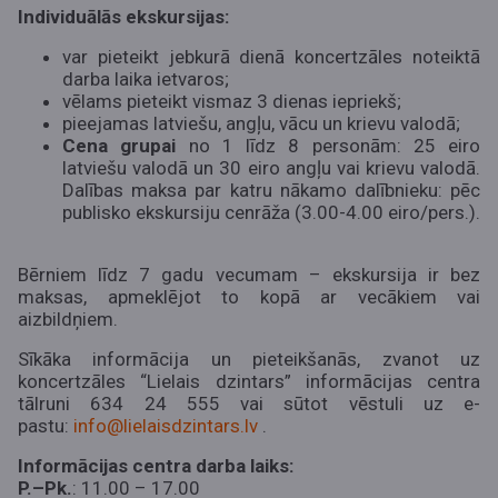
Individuālās ekskursijas:
var pieteikt jebkurā dienā koncertzāles noteiktā
darba laika ietvaros;
vēlams pieteikt vismaz 3 dienas iepriekš;
pieejamas latviešu, angļu, vācu un krievu valodā;
Cena grupai
no 1 līdz 8 personām: 25 eiro
latviešu valodā un 30 eiro angļu vai krievu valodā.
Dalības maksa par katru nākamo dalībnieku: pēc
publisko ekskursiju cenrāža (3.00-4.00 eiro/pers.).
Bērniem līdz 7 gadu vecumam – ekskursija ir bez
maksas, apmeklējot to kopā ar vecākiem vai
aizbildņiem.
Sīkāka informācija un pieteikšanās, zvanot uz
koncertzāles “Lielais dzintars” informācijas centra
tālruni 634 24 555 vai sūtot vēstuli uz e-
pastu:
info@lielaisdzintars.lv
.
Informācijas centra darba laiks:
P.–Pk.
: 11.00 – 17.00