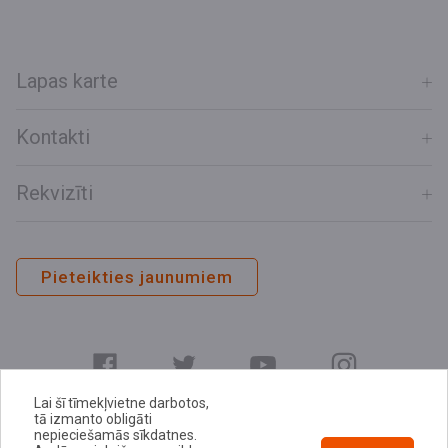
Lapas karte
Kontakti
Rekvizīti
Pieteikties jaunumiem
Lai šī tīmekļvietne darbotos,
tā izmanto obligāti
nepieciešamās sīkdatnes.