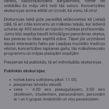
varens, daudzšķautņains dārgakmens, tomēr vēl
unikālāku šo māju vērš tieši tās saturs. Koncertzāles
ekskursijas aicina atklāt un izzināt, kā vienu, tā otru!
Ekskursijas laikā gida pavadībā ielūkosieties kā Lielajā
zālē, tā arī citās koncertu un mākslas telpās, kur ikdienā
uzturas ap 400 esošo un topošo mūzikas profesionāļu.
Jums būs iespēja baudīt brīnišķīgos panorāmas skatus,
kas paveras no ēkas septītā stāva. Tāpat jūs uzzināsiet
daudz interesantu faktu par Liepājas muzikālo tradīciju
vēsturi, koncertzāles tapšanas gaitu, tās māksliniecisko
programmu un mājas plašajām iespējām.
Pieejamas kā publiskās, tā arī individuālās ekskursijas.
Publiskās ekskursijas:
notiek katru svētdienu plkst. 11.00;
pieejamas latviešu valodā;
cena – 4.00 eiro pieaugušajiem, 3.00 eiro
skolēniem, studentiem, pensionāriem, personām
ar I un II grupas invaliditāti un viņu pavadoņiem.