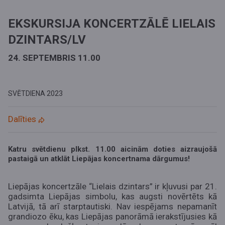
EKSKURSIJA KONCERTZĀLĒ LIELAIS
DZINTARS/LV
24. SEPTEMBRIS 11.00
SVĒTDIENA
2023
Dalīties
Katru svētdienu plkst. 11.00 aicinām doties aizraujošā
pastaigā un atklāt Liepājas koncertnama dārgumus!
Liepājas koncertzāle “Lielais dzintars” ir kļuvusi par 21.
gadsimta Liepājas simbolu, kas augsti novērtēts kā
Latvijā, tā arī starptautiski. Nav iespējams nepamanīt
grandiozo ēku, kas Liepājas panorāmā ierakstījusies kā