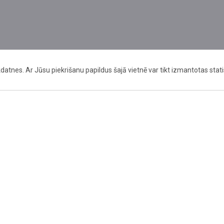
datnes. Ar Jūsu piekrišanu papildus šajā vietnē var tikt izmantotas stat
Rekvizīti
Kontakti
SIA "Lielais Dzintars"
Administratīvie
Radio iela 8, Liepāja, LV-
birojs@lielaisdz