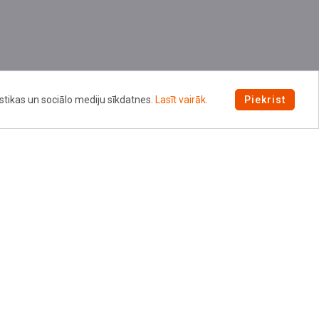
istikas un sociālo mediju sīkdatnes.
Lasīt vairāk.
Piekrist
Pieteikties jaunumiem
m jautājumiem:
intars.lv