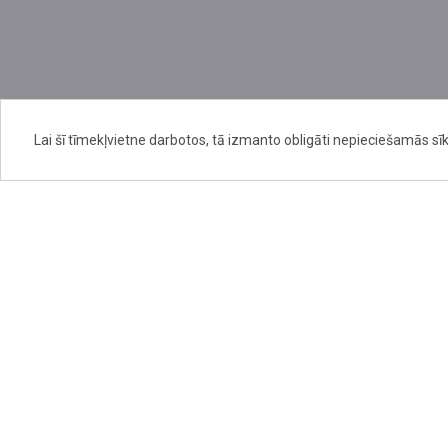
Lai šī tīmekļvietne darbotos, tā izmanto obligāti nepieciešamās sīk
Kalendārs
Jaunumi