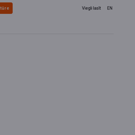
 tūre
Viegli lasīt
EN