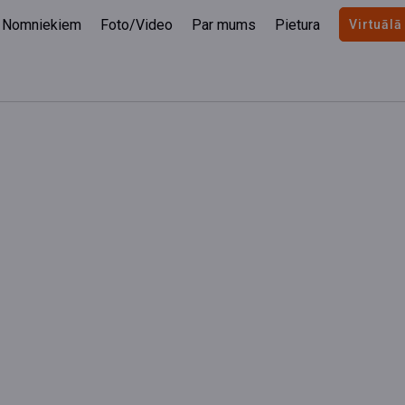
Nomniekiem
Foto/Video
Par mums
Pietura
Virtuālā