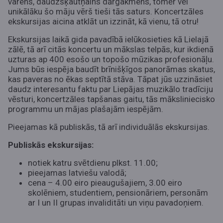
varens, daudzšķautņains dārgakmens, tomēr vēl
unikālāku šo māju vērš tieši tās saturs. Koncertzāles
ekskursijas aicina atklāt un izzināt, kā vienu, tā otru!
Ekskursijas laikā gida pavadībā ielūkosieties kā Lielajā
zālē, tā arī citās koncertu un mākslas telpās, kur ikdienā
uzturas ap 400 esošo un topošo mūzikas profesionāļu.
Jums būs iespēja baudīt brīnišķīgos panorāmas skatus,
kas paveras no ēkas septītā stāva. Tāpat jūs uzzināsiet
daudz interesantu faktu par Liepājas muzikālo tradīciju
vēsturi, koncertzāles tapšanas gaitu, tās māksliniecisko
programmu un mājas plašajām iespējām.
Pieejamas kā publiskās, tā arī individuālās ekskursijas.
Publiskās ekskursijas:
notiek katru svētdienu plkst. 11.00;
pieejamas latviešu valodā;
cena – 4.00 eiro pieaugušajiem, 3.00 eiro
skolēniem, studentiem, pensionāriem, personām
ar I un II grupas invaliditāti un viņu pavadoņiem.