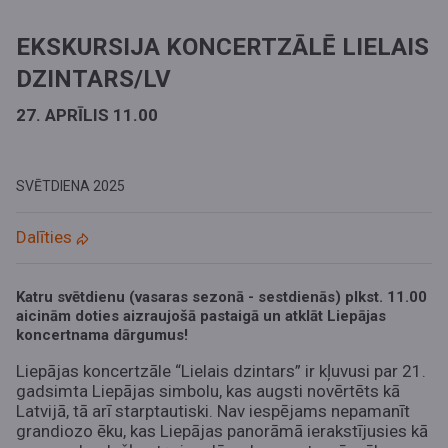
EKSKURSIJA KONCERTZĀLĒ LIELAIS
DZINTARS/LV
27. APRĪLIS 11.00
SVĒTDIENA
2025
Dalīties
Katru svētdienu (vasaras sezonā - sestdienās) plkst. 11.00
aicinām doties aizraujošā pastaigā un atklāt Liepājas
koncertnama dārgumus!
Liepājas koncertzāle “Lielais dzintars” ir kļuvusi par 21.
gadsimta Liepājas simbolu, kas augsti novērtēts kā
Latvijā, tā arī starptautiski. Nav iespējams nepamanīt
grandiozo ēku, kas Liepājas panorāmā ierakstījusies kā