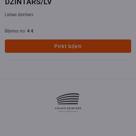
DZINTARS/LV
Lielais dzintars
Biļetes no:
4 €
Pirkt biļeti