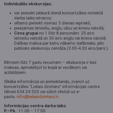
Individuālās ekskursijas:
var pieteikt jebkurā dienā koncertzāles noteiktā
darba laika ietvaros;
vēlams pieteikt vismaz 3 dienas iepriekš;
pieejamas latviešu, angļu, vācu un krievu valodā;
Cena grupai
no 1 līdz 8 personām: 25 eiro
latviešu valodā un 30 eiro angļu vai krievu valodā.
Dalības maksa par katru nākamo dalībnieku: pēc
publisko ekskursiju cenrāža (3.00-4.00 eiro/pers.).
Bērniem līdz 7 gadu vecumam – ekskursija ir bez
maksas, apmeklējot to kopā ar vecākiem vai
aizbildņiem.
Sīkāka informācija un pieteikšanās, zvanot uz
koncertzāles “Lielais dzintars” informācijas centra
tālruni 634 24 555 vai sūtot vēstuli uz e-
pastu:
info@lielaisdzintars.lv
.
Informācijas centra darba laiks:
P.–Pk.
: 11.00 – 17.00