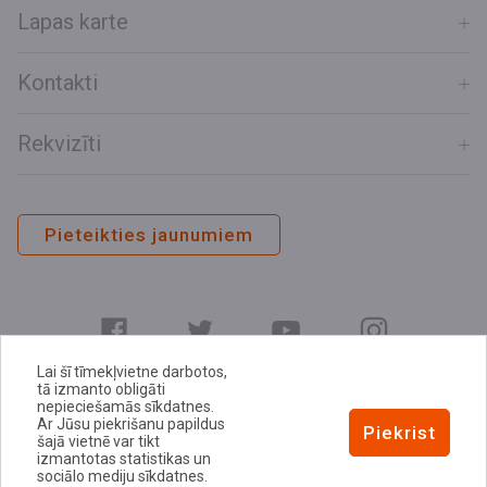
Lapas karte
Kontakti
Rekvizīti
Pieteikties jaunumiem
Lai šī tīmekļvietne darbotos,
tā izmanto obligāti
nepieciešamās sīkdatnes.
Ar Jūsu piekrišanu papildus
E-adrese
Piekrist
šajā vietnē var tikt
Privātuma politika
izmantotas statistikas un
sociālo mediju sīkdatnes.
Sīkdatņu politika