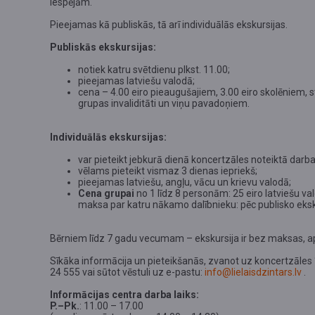
iespējām.
Pieejamas kā publiskās, tā arī individuālās ekskursijas.
Publiskās ekskursijas:
notiek katru svētdienu plkst. 11.00;
pieejamas latviešu valodā;
cena – 4.00 eiro pieaugušajiem, 3.00 eiro skolēniem, 
grupas invaliditāti un viņu pavadoņiem.
Individuālās ekskursijas:
var pieteikt jebkurā dienā koncertzāles noteiktā darba 
vēlams pieteikt vismaz 3 dienas iepriekš;
pieejamas latviešu, angļu, vācu un krievu valodā;
Cena grupai
no 1 līdz 8 personām: 25 eiro latviešu va
maksa par katru nākamo dalībnieku: pēc publisko eksku
Bērniem līdz 7 gadu vecumam – ekskursija ir bez maksas, ap
Sīkāka informācija un pieteikšanās, zvanot uz koncertzāles “
24 555 vai sūtot vēstuli uz e-pastu:
info@lielaisdzintars.lv
.
Informācijas centra darba laiks:
P.–Pk.
: 11.00 – 17.00