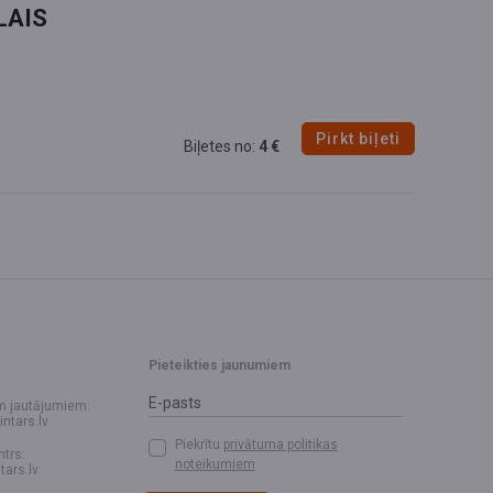
LAIS
Pirkt biļeti
Biļetes no:
4 €
Pieteikties jaunumiem
m jautājumiem:
intars.lv
Piekrītu
privātuma politikas
ntrs:
noteikumiem
tars.lv