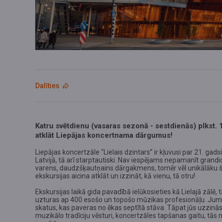
Dalīties
Katru svētdienu (vasaras sezonā - sestdienās) plkst. 
atklāt Liepājas koncertnama dārgumus!
Liepājas koncertzāle “Lielais dzintars” ir kļuvusi par 21. gad
Latvijā, tā arī starptautiski. Nav iespējams nepamanīt grand
varens, daudzšķautņains dārgakmens, tomēr vēl unikālāku šo
ekskursijas aicina atklāt un izzināt, kā vienu, tā otru!
Ekskursijas laikā gida pavadībā ielūkosieties kā Lielajā zālē, 
uzturas ap 400 esošo un topošo mūzikas profesionāļu. Jums
skatus, kas paveras no ēkas septītā stāva. Tāpat jūs uzzinā
muzikālo tradīciju vēsturi, koncertzāles tapšanas gaitu, t