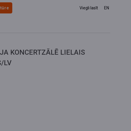
 tūre
Viegli lasīt
EN
JA KONCERTZĀLĒ LIELAIS
/LV