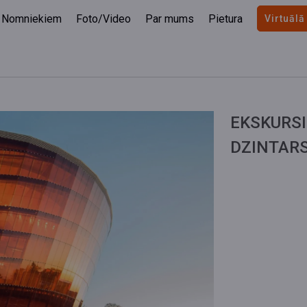
Nomniekiem
Foto/Video
Par mums
Pietura
Virtuālā
EKSKURSI
DZINTARS