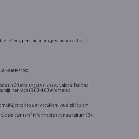
studentiem, pensionāriem, personām ar I un II
laika ietvaros;
lodā un 30 eiro angļu vai krievu valodā. Dalības
rsiju cenrāža (3.00-4.00 eiro/pers.).
meklējot to kopā ar vecākiem vai aizbildņiem.
Lielais dzintars” informācijas centra tālruni 634