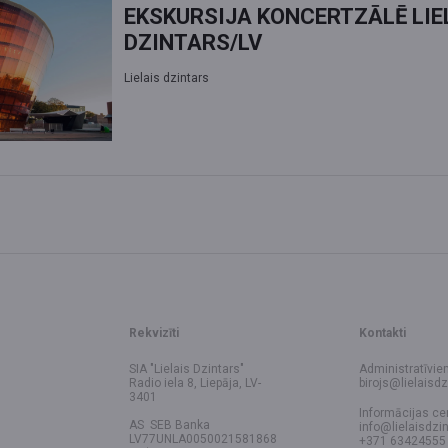
EKSKURSIJA KONCERTZĀLĒ LIE
DZINTARS/LV
Lielais dzintars
Rekvizīti
Kontakti
SIA "Lielais Dzintars"
Administratīvie
Radio iela 8, Liepāja, LV-
birojs@lielaisdz
3401
Informācijas ce
AS SEB Banka
info@lielaisdzin
LV77UNLA0050021581868
+371 63424555