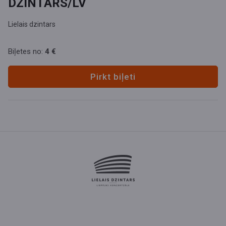
DZINTARS/LV
Lielais dzintars
Biļetes no:
4 €
Pirkt biļeti