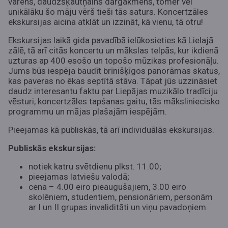
varens, daudzšķautņains dārgakmens, tomēr vēl
unikālāku šo māju vērš tieši tās saturs. Koncertzāles
ekskursijas aicina atklāt un izzināt, kā vienu, tā otru!
Ekskursijas laikā gida pavadībā ielūkosieties kā Lielajā
zālē, tā arī citās koncertu un mākslas telpās, kur ikdienā
uzturas ap 400 esošo un topošo mūzikas profesionāļu.
Jums būs iespēja baudīt brīnišķīgos panorāmas skatus,
kas paveras no ēkas septītā stāva. Tāpat jūs uzzināsiet
daudz interesantu faktu par Liepājas muzikālo tradīciju
vēsturi, koncertzāles tapšanas gaitu, tās māksliniecisko
programmu un mājas plašajām iespējām.
Pieejamas kā publiskās, tā arī individuālās ekskursijas.
Publiskās ekskursijas:
notiek katru svētdienu plkst. 11.00;
pieejamas latviešu valodā;
cena – 4.00 eiro pieaugušajiem, 3.00 eiro
skolēniem, studentiem, pensionāriem, personām
ar I un II grupas invaliditāti un viņu pavadoņiem.