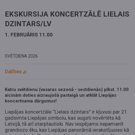
EKSKURSIJA KONCERTZĀLĒ LIELAIS
DZINTARS/LV
1. FEBRUĀRIS 11.00
SVĒTDIENA
2026
Dalīties
Katru svētdienu (vasaras sezonā - sestdienās) plkst. 11.00
aicinām doties aizraujošā pastaigā un atklāt Liepājas
koncertnama dārgumus!
Liepājas koncertzāle “Lielais dzintars” ir kļuvusi par 21.
gadsimta Liepājas simbolu, kas augsti novērtēts kā
Latvijā, tā arī starptautiski. Nav iespējams nepamanīt
grandiozo ēku, kas Liepājas panorāmā ierakstījusies kā