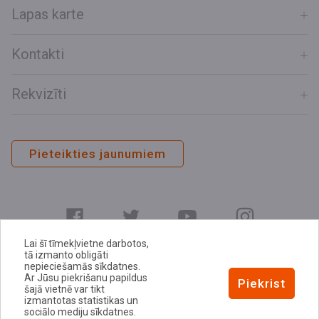
Lapas karte
Kontakti
Rekvizīti
Pieteikties jaunumiem
Lai šī tīmekļvietne darbotos,
tā izmanto obligāti
nepieciešamās sīkdatnes.
Ar Jūsu piekrišanu papildus
E-adrese
Piekrist
šajā vietnē var tikt
Privātuma politika
izmantotas statistikas un
sociālo mediju sīkdatnes.
Sīkdatņu politika