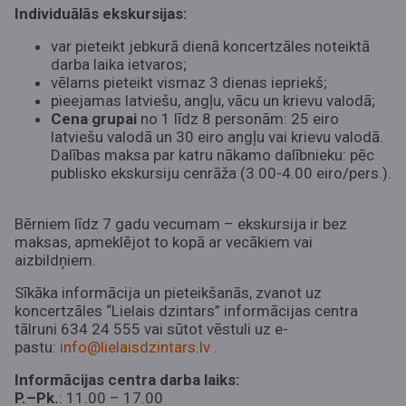
Individuālās ekskursijas:
var pieteikt jebkurā dienā koncertzāles noteiktā
darba laika ietvaros;
vēlams pieteikt vismaz 3 dienas iepriekš;
pieejamas latviešu, angļu, vācu un krievu valodā;
Cena grupai
no 1 līdz 8 personām: 25 eiro
latviešu valodā un 30 eiro angļu vai krievu valodā.
Dalības maksa par katru nākamo dalībnieku: pēc
publisko ekskursiju cenrāža (3.00-4.00 eiro/pers.).
Bērniem līdz 7 gadu vecumam – ekskursija ir bez
maksas, apmeklējot to kopā ar vecākiem vai
aizbildņiem.
Sīkāka informācija un pieteikšanās, zvanot uz
koncertzāles “Lielais dzintars” informācijas centra
tālruni 634 24 555 vai sūtot vēstuli uz e-
pastu:
info@lielaisdzintars.lv
.
Informācijas centra darba laiks:
P.–Pk.
: 11.00 – 17.00