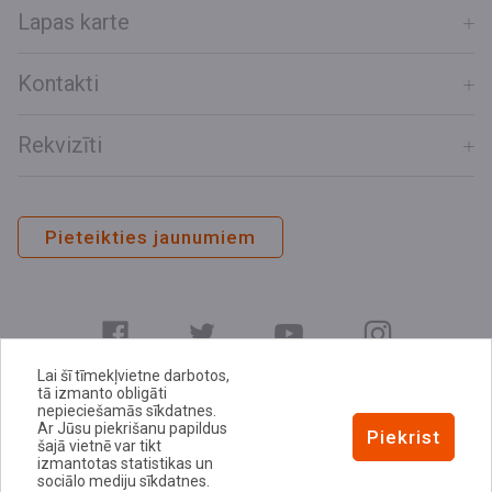
Lapas karte
Kontakti
Rekvizīti
Pieteikties jaunumiem
Lai šī tīmekļvietne darbotos,
tā izmanto obligāti
nepieciešamās sīkdatnes.
Ar Jūsu piekrišanu papildus
E-adrese
Piekrist
šajā vietnē var tikt
Privātuma politika
izmantotas statistikas un
sociālo mediju sīkdatnes.
Sīkdatņu politika