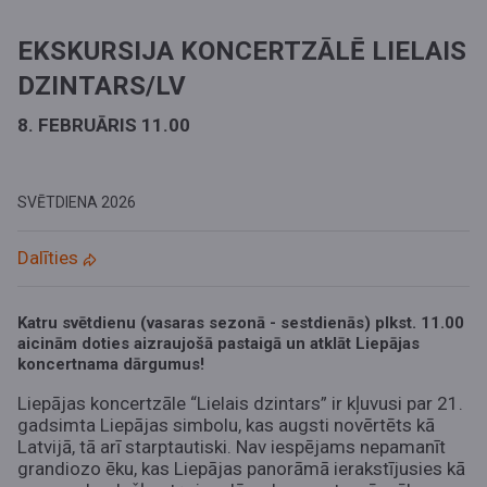
EKSKURSIJA KONCERTZĀLĒ LIELAIS
DZINTARS/LV
8. FEBRUĀRIS 11.00
SVĒTDIENA
2026
Dalīties
Katru svētdienu (vasaras sezonā - sestdienās) plkst. 11.00
aicinām doties aizraujošā pastaigā un atklāt Liepājas
koncertnama dārgumus!
Liepājas koncertzāle “Lielais dzintars” ir kļuvusi par 21.
gadsimta Liepājas simbolu, kas augsti novērtēts kā
Latvijā, tā arī starptautiski. Nav iespējams nepamanīt
grandiozo ēku, kas Liepājas panorāmā ierakstījusies kā