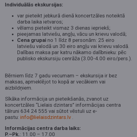
Individuālās ekskursijas:
var pieteikt jebkurā dienā koncertzāles noteiktā
darba laika ietvaros;
vēlams pieteikt vismaz 3 dienas iepriekš;
pieejamas latviešu, angļu, vācu un krievu valodā;
Cena grupai
no 1 līdz 8 personām: 25 eiro
latviešu valodā un 30 eiro angļu vai krievu valodā.
Dalības maksa par katru nākamo dalībnieku: pēc
publisko ekskursiju cenrāža (3.00-4.00 eiro/pers.).
Bērniem līdz 7 gadu vecumam – ekskursija ir bez
maksas, apmeklējot to kopā ar vecākiem vai
aizbildņiem.
Sīkāka informācija un pieteikšanās, zvanot uz
koncertzāles “Lielais dzintars” informācijas centra
tālruni 634 24 555 vai sūtot vēstuli uz e-
pastu:
info@lielaisdzintars.lv
.
Informācijas centra darba laiks:
P.–Pk.
: 11.00 – 17.00