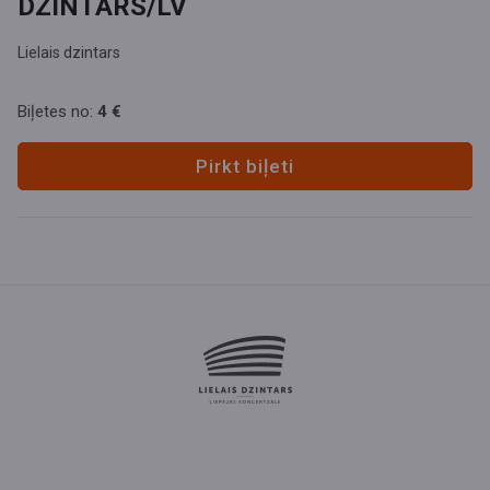
DZINTARS/LV
Lielais dzintars
Biļetes no:
4 €
Pirkt biļeti