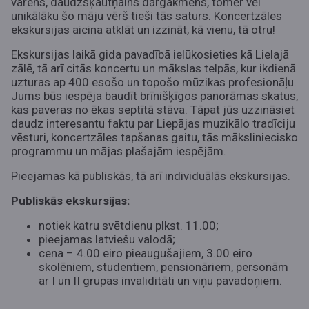
varens, daudzšķautņains dārgakmens, tomēr vēl
unikālāku šo māju vērš tieši tās saturs. Koncertzāles
ekskursijas aicina atklāt un izzināt, kā vienu, tā otru!
Ekskursijas laikā gida pavadībā ielūkosieties kā Lielajā
zālē, tā arī citās koncertu un mākslas telpās, kur ikdienā
uzturas ap 400 esošo un topošo mūzikas profesionāļu.
Jums būs iespēja baudīt brīnišķīgos panorāmas skatus,
kas paveras no ēkas septītā stāva. Tāpat jūs uzzināsiet
daudz interesantu faktu par Liepājas muzikālo tradīciju
vēsturi, koncertzāles tapšanas gaitu, tās māksliniecisko
programmu un mājas plašajām iespējām.
Pieejamas kā publiskās, tā arī individuālās ekskursijas.
Publiskās ekskursijas:
notiek katru svētdienu plkst. 11.00;
pieejamas latviešu valodā;
cena – 4.00 eiro pieaugušajiem, 3.00 eiro
skolēniem, studentiem, pensionāriem, personām
ar I un II grupas invaliditāti un viņu pavadoņiem.