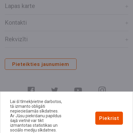
Lapas karte
Kontakti
Rekvizīti
Pieteikties jaunumiem
Lai šī tīmekļvietne darbotos,
tā izmanto obligāti
nepieciešamās sīkdatnes.
Ar Jūsu piekrišanu papildus
E-adrese
Piekrist
šajā vietnē var tikt
Privātuma politika
izmantotas statistikas un
sociālo mediju sīkdatnes.
Sīkdatņu politika