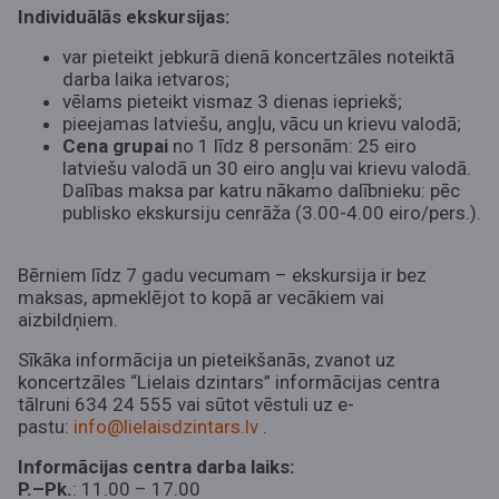
Individuālās ekskursijas:
var pieteikt jebkurā dienā koncertzāles noteiktā
darba laika ietvaros;
vēlams pieteikt vismaz 3 dienas iepriekš;
pieejamas latviešu, angļu, vācu un krievu valodā;
Cena grupai
no 1 līdz 8 personām: 25 eiro
latviešu valodā un 30 eiro angļu vai krievu valodā.
Dalības maksa par katru nākamo dalībnieku: pēc
publisko ekskursiju cenrāža (3.00-4.00 eiro/pers.).
Bērniem līdz 7 gadu vecumam – ekskursija ir bez
maksas, apmeklējot to kopā ar vecākiem vai
aizbildņiem.
Sīkāka informācija un pieteikšanās, zvanot uz
koncertzāles “Lielais dzintars” informācijas centra
tālruni 634 24 555 vai sūtot vēstuli uz e-
pastu:
info@lielaisdzintars.lv
.
Informācijas centra darba laiks:
P.–Pk.
: 11.00 – 17.00