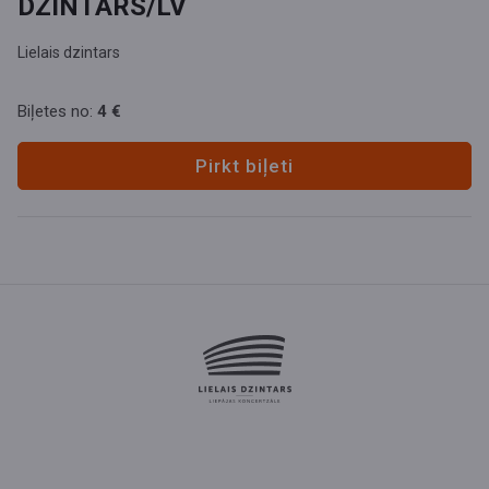
DZINTARS/LV
Lielais dzintars
Biļetes no:
4 €
Pirkt biļeti