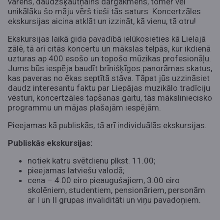
varens, daudzšķautņains dārgakmens, tomēr vēl
unikālāku šo māju vērš tieši tās saturs. Koncertzāles
ekskursijas aicina atklāt un izzināt, kā vienu, tā otru!
Ekskursijas laikā gida pavadībā ielūkosieties kā Lielajā
zālē, tā arī citās koncertu un mākslas telpās, kur ikdienā
uzturas ap 400 esošo un topošo mūzikas profesionāļu.
Jums būs iespēja baudīt brīnišķīgos panorāmas skatus,
kas paveras no ēkas septītā stāva. Tāpat jūs uzzināsiet
daudz interesantu faktu par Liepājas muzikālo tradīciju
vēsturi, koncertzāles tapšanas gaitu, tās māksliniecisko
programmu un mājas plašajām iespējām.
Pieejamas kā publiskās, tā arī individuālās ekskursijas.
Publiskās ekskursijas:
notiek katru svētdienu plkst. 11.00;
pieejamas latviešu valodā;
cena – 4.00 eiro pieaugušajiem, 3.00 eiro
skolēniem, studentiem, pensionāriem, personām
ar I un II grupas invaliditāti un viņu pavadoņiem.