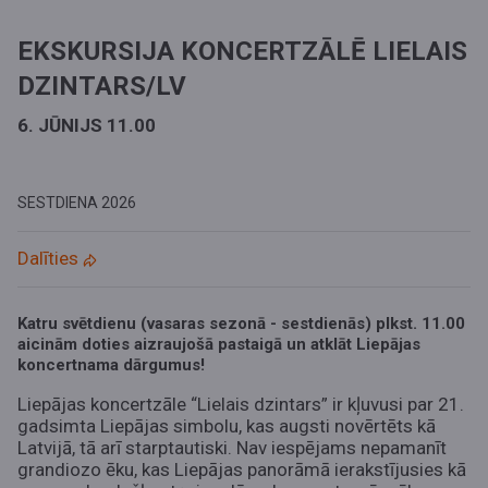
EKSKURSIJA KONCERTZĀLĒ LIELAIS
DZINTARS/LV
6. JŪNIJS 11.00
SESTDIENA
2026
Dalīties
Katru svētdienu (vasaras sezonā - sestdienās) plkst. 11.00
aicinām doties aizraujošā pastaigā un atklāt Liepājas
koncertnama dārgumus!
Liepājas koncertzāle “Lielais dzintars” ir kļuvusi par 21.
gadsimta Liepājas simbolu, kas augsti novērtēts kā
Latvijā, tā arī starptautiski. Nav iespējams nepamanīt
grandiozo ēku, kas Liepājas panorāmā ierakstījusies kā