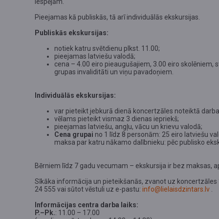
iespējām.
Pieejamas kā publiskās, tā arī individuālās ekskursijas.
Publiskās ekskursijas:
notiek katru svētdienu plkst. 11.00;
pieejamas latviešu valodā;
cena – 4.00 eiro pieaugušajiem, 3.00 eiro skolēniem, 
grupas invaliditāti un viņu pavadoņiem.
Individuālās ekskursijas:
var pieteikt jebkurā dienā koncertzāles noteiktā darba 
vēlams pieteikt vismaz 3 dienas iepriekš;
pieejamas latviešu, angļu, vācu un krievu valodā;
Cena grupai
no 1 līdz 8 personām: 25 eiro latviešu va
maksa par katru nākamo dalībnieku: pēc publisko eksku
Bērniem līdz 7 gadu vecumam – ekskursija ir bez maksas, ap
Sīkāka informācija un pieteikšanās, zvanot uz koncertzāles “
24 555 vai sūtot vēstuli uz e-pastu:
info@lielaisdzintars.lv
.
Informācijas centra darba laiks:
P.–Pk.
: 11.00 – 17.00