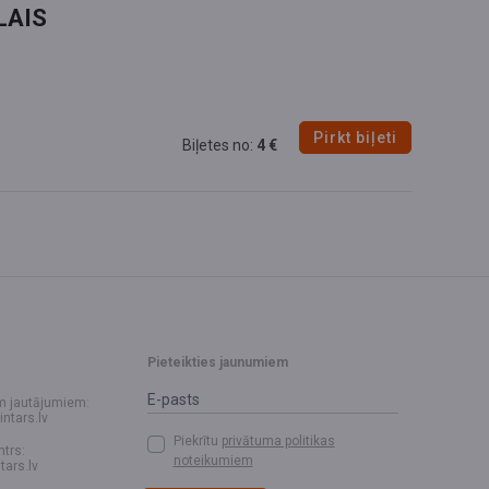
LAIS
Pirkt biļeti
Biļetes no:
4 €
Pieteikties jaunumiem
m jautājumiem:
intars.lv
Piekrītu
privātuma politikas
ntrs:
noteikumiem
tars.lv