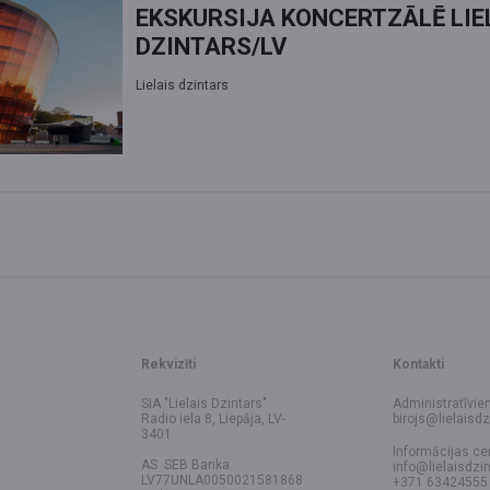
EKSKURSIJA KONCERTZĀLĒ LIE
DZINTARS/LV
Lielais dzintars
Rekvizīti
Kontakti
SIA "Lielais Dzintars"
Administratīvie
Radio iela 8, Liepāja, LV-
birojs@lielaisdz
3401
Informācijas ce
AS SEB Banka
info@lielaisdzin
LV77UNLA0050021581868
+371 63424555