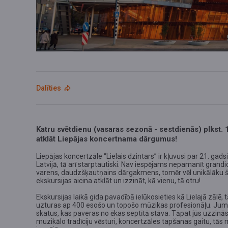
Dalīties
Katru svētdienu (vasaras sezonā - sestdienās) plkst. 
atklāt Liepājas koncertnama dārgumus!
Liepājas koncertzāle “Lielais dzintars” ir kļuvusi par 21. gad
Latvijā, tā arī starptautiski. Nav iespējams nepamanīt grand
varens, daudzšķautņains dārgakmens, tomēr vēl unikālāku šo
ekskursijas aicina atklāt un izzināt, kā vienu, tā otru!
Ekskursijas laikā gida pavadībā ielūkosieties kā Lielajā zālē, 
uzturas ap 400 esošo un topošo mūzikas profesionāļu. Jums
skatus, kas paveras no ēkas septītā stāva. Tāpat jūs uzzinā
muzikālo tradīciju vēsturi, koncertzāles tapšanas gaitu, t