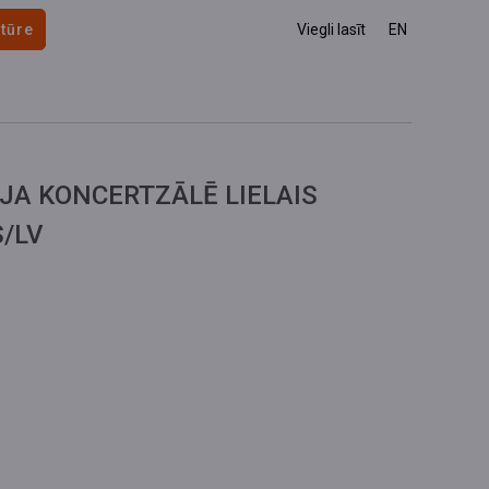
 tūre
Viegli lasīt
EN
JA KONCERTZĀLĒ LIELAIS
/LV