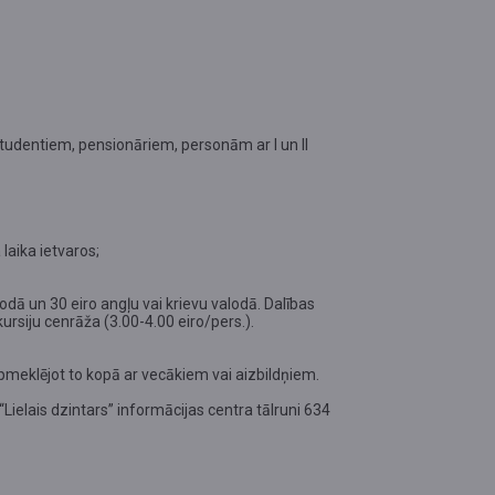
studentiem, pensionāriem, personām ar I un II
laika ietvaros;
lodā un 30 eiro angļu vai krievu valodā. Dalības
rsiju cenrāža (3.00-4.00 eiro/pers.).
meklējot to kopā ar vecākiem vai aizbildņiem.
Lielais dzintars” informācijas centra tālruni 634