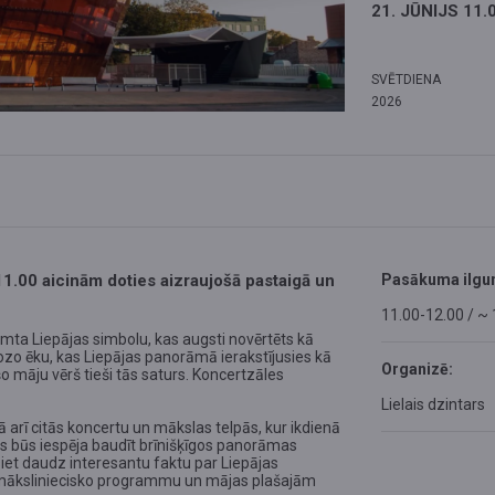
21. JŪNIJS 11.
SVĒTDIENA
2026
11.00 aicinām doties aizraujošā pastaigā un
Pasākuma ilgu
11.00-12.00 / ~
simta Liepājas simbolu, kas augsti novērtēts kā
iozo ēku, kas Liepājas panorāmā ierakstījusies kā
Organizē:
 māju vērš tieši tās saturs. Koncertzāles
Lielais dzintars
tā arī citās koncertu un mākslas telpās, kur ikdienā
 būs iespēja baudīt brīnišķīgos panorāmas
siet daudz interesantu faktu par Liepājas
ās māksliniecisko programmu un mājas plašajām