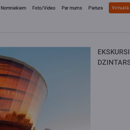
Nomniekiem
Foto/Video
Par mums
Pietura
Virtuālā
EKSKURSI
DZINTARS