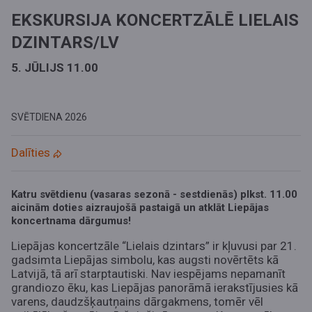
EKSKURSIJA KONCERTZĀLĒ LIELAIS
DZINTARS/LV
5. JŪLIJS 11.00
SVĒTDIENA
2026
Dalīties
Katru svētdienu (vasaras sezonā - sestdienās) plkst. 11.00
aicinām doties aizraujošā pastaigā un atklāt Liepājas
koncertnama dārgumus!
Liepājas koncertzāle “Lielais dzintars” ir kļuvusi par 21.
gadsimta Liepājas simbolu, kas augsti novērtēts kā
Latvijā, tā arī starptautiski. Nav iespējams nepamanīt
grandiozo ēku, kas Liepājas panorāmā ierakstījusies kā
varens, daudzšķautņains dārgakmens, tomēr vēl