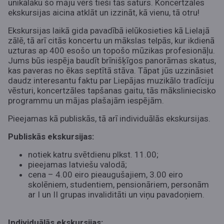
unikālāku šo māju vērš tieši tās saturs. Koncertzāles
ekskursijas aicina atklāt un izzināt, kā vienu, tā otru!
Ekskursijas laikā gida pavadībā ielūkosieties kā Lielajā
zālē, tā arī citās koncertu un mākslas telpās, kur ikdienā
uzturas ap 400 esošo un topošo mūzikas profesionāļu.
Jums būs iespēja baudīt brīnišķīgos panorāmas skatus,
kas paveras no ēkas septītā stāva. Tāpat jūs uzzināsiet
daudz interesantu faktu par Liepājas muzikālo tradīciju
vēsturi, koncertzāles tapšanas gaitu, tās māksliniecisko
programmu un mājas plašajām iespējām.
Pieejamas kā publiskās, tā arī individuālās ekskursijas.
Publiskās ekskursijas:
notiek katru svētdienu plkst. 11.00;
pieejamas latviešu valodā;
cena – 4.00 eiro pieaugušajiem, 3.00 eiro
skolēniem, studentiem, pensionāriem, personām
ar I un II grupas invaliditāti un viņu pavadoņiem.
Individuālās ekskursijas: