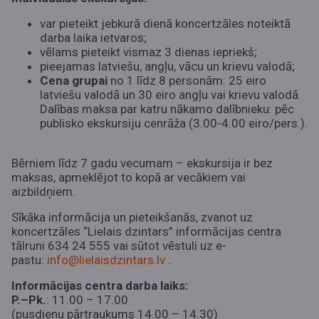
var pieteikt jebkurā dienā koncertzāles noteiktā
darba laika ietvaros;
vēlams pieteikt vismaz 3 dienas iepriekš;
pieejamas latviešu, angļu, vācu un krievu valodā;
Cena grupai
no 1 līdz 8 personām: 25 eiro
latviešu valodā un 30 eiro angļu vai krievu valodā.
Dalības maksa par katru nākamo dalībnieku: pēc
publisko ekskursiju cenrāža (3.00-4.00 eiro/pers.).
Bērniem līdz 7 gadu vecumam – ekskursija ir bez
maksas, apmeklējot to kopā ar vecākiem vai
aizbildņiem.
Sīkāka informācija un pieteikšanās, zvanot uz
koncertzāles “Lielais dzintars” informācijas centra
tālruni 634 24 555 vai sūtot vēstuli uz e-
pastu:
info@lielaisdzintars.lv
.
Informācijas centra darba laiks:
P.–Pk.
: 11.00 – 17.00
(pusdienu pārtraukums 14.00 – 14.30)