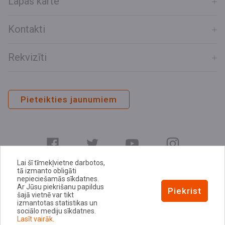
Lapas karte
Kontakti
Rekvizīti
Pieteikties jaunumiem
Lai šī tīmekļvietne darbotos,
tā izmanto obligāti
nepieciešamās sīkdatnes.
Ar Jūsu piekrišanu papildus
E-adrese
Piekrist
šajā vietnē var tikt
Privātuma politika
izmantotas statistikas un
sociālo mediju sīkdatnes.
Sīkdatņu politika
Lasīt vairāk.