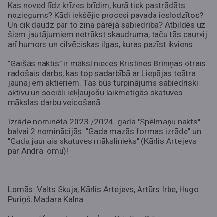
Kas noved līdz krīzes brīdim, kurā tiek pastrādāts
noziegums? Kādi iekšējie procesi pavada ieslodzītos?
Un cik daudz par to zina pārējā sabiedrība? Atbildēs uz
šiem jautājumiem netrūkst skaudruma, taču tās caurvij
arī humors un cilvēciskas ilgas, kuras pazīst ikviens.
"Gaišās naktis" ir mākslinieces Kristīnes Brīniņas otrais
radošais darbs, kas top sadarbībā ar Liepājas teātra
jaunajiem aktieriem. Tas būs turpinājums sabiedriski
aktīvu un sociāli iekļaujošu laikmetīgās skatuves
mākslas darbu veidošanā.
Izrāde nominēta 2023./2024. gada "Spēlmaņu nakts"
balvai 2 nominācijās: "Gada mazās formas izrāde" un
"Gada jaunais skatuves mākslinieks" (Kārlis Artejevs
par Andra lomu)!
⸻
Lomās: Valts Skuja, Kārlis Artejevs, Artūrs Irbe, Hugo
Puriņš, Madara Kalna