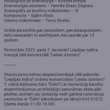
Horeogrāfe un dramaturģe – Kristīne Brīniņa
Dramaturģes asistents – Henriks Eliass Zēgners
Scenogrāfs un kostīmu mākslinieks – -8
Komponiste – Spāre Vītola
Gaismu mākslinieks – Toms Streilis
Izrāde paredzēta gan jauniešiem, gan pieaugušajiem,
taču neiesakām to skatītājiem, kas jaunāki par 13
gadiem.
Pirmizrāde 2023. gada 7. decembrī Liepājas teātra
mazajā zālē koncertzālē "Lielais dzintars"
⸻
Stundu pirms katras eksperimentālajā zālē plānotās
"Liepājas teātra" izrādes koncertzāles "Lielais dzintars"
7. stāvā darbosies bārs "Čello"! Lai nesteidzīgi baudītu
atspirdzinājumus un brīnišķīgo panorāmas skatu pāri
pilsētai, aicinām jau savlaicīgi veikt galdiņa rezervāciju,
sazinoties ar "Čello" pārstāvjiem pa tālruni 634 51072
(darba dienās 11:00-16:00).