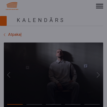
KALENDĀRS
Atpakaļ
Previous
Next