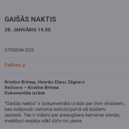
GAIŠĀS NAKTIS
28. JANVĀRIS 19.00
OTRDIENA
2025
Dalīties
Kristīne Brīniņa, Henriks Eliass Zēgners
Režisore – Kristīne Brīniņa
Dokumentāla izrāde
"Gaišās naktis" ir dokumentāla izrāde par trim vīriešiem,
kas nokļuvuši cietuma ieslodzījumā vēl būdami
jaunieši. Tas ir stāsts par pieaugšanu kameras sienās,
meklējot iespēju sākt dzīvi no jauna.