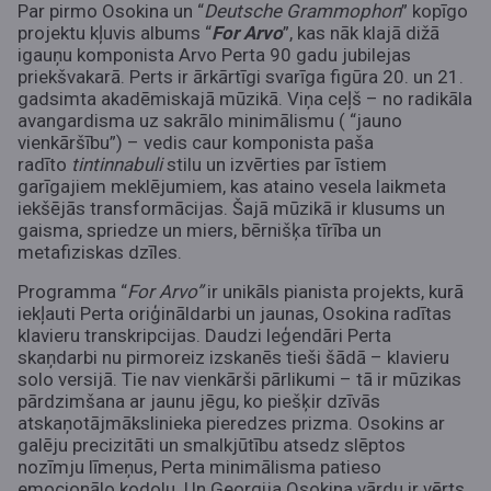
Par pirmo Osokina un “
Deutsche Grammophon
” kopīgo
projektu kļuvis albums “
For Arvo
”, kas nāk klajā dižā
igauņu komponista Arvo Perta 90 gadu jubilejas
priekšvakarā. Perts ir ārkārtīgi svarīga figūra 20. un 21.
gadsimta akadēmiskajā mūzikā. Viņa ceļš – no radikāla
avangardisma uz sakrālo minimālismu ( “jauno
vienkāršību”) – vedis caur komponista paša
radīto
tintinnabuli
stilu un izvērties par īstiem
garīgajiem meklējumiem, kas ataino vesela laikmeta
iekšējās transformācijas. Šajā mūzikā ir klusums un
gaisma, spriedze un miers, bērnišķa tīrība un
metafiziskas dzīles.
Programma “
For Arvo
”
ir unikāls pianista projekts, kurā
iekļauti Perta oriģināldarbi un jaunas, Osokina radītas
klavieru transkripcijas. Daudzi leģendāri Perta
skaņdarbi nu pirmoreiz izskanēs tieši šādā – klavieru
solo versijā. Tie nav vienkārši pārlikumi – tā ir mūzikas
pārdzimšana ar jaunu jēgu, ko piešķir dzīvās
atskaņotājmākslinieka pieredzes prizma. Osokins ar
galēju precizitāti un smalkjūtību atsedz slēptos
nozīmju līmeņus, Perta minimālisma patieso
emocionālo kodolu. Un Georgija Osokina vārdu ir vērts