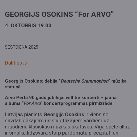
GEORGIJS OSOKINS “For ARVO”
4. OKTOBRIS 19.00
SESTDIENA
2025
Dalīties
Georgijs Osokins: debija “
Deutsche Grammophon
” mūziķa
statusā
.
Arvo Perta 90 gadu jubilejai veltītie koncerti – jaunā
albuma “
For Arvo
” koncertprogrammas pirmizrāde.
Latvijas pianists
Georgijs Osokins
ir viens no
savdabīgākajiem un spilgtākajiem vārdiem uz
mūsdienu klasiskās mūzikas skatuves. Viņa spēle allaž
ir smalkā līdzsvarā starp pārdomātu precizitāti un