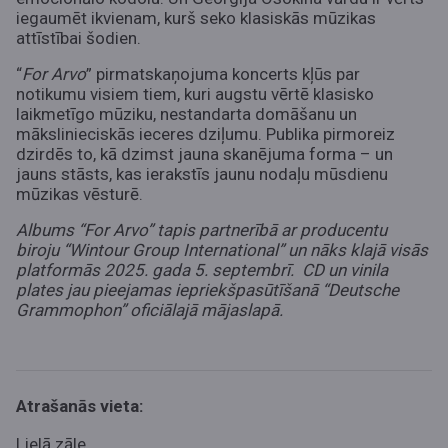
iegaumēt ikvienam, kurš seko klasiskās mūzikas
attīstībai šodien.
“
For Arvo
” pirmatskaņojuma koncerts kļūs par
notikumu visiem tiem, kuri augstu vērtē klasisko
laikmetīgo mūziku, nestandarta domāšanu un
mākslinieciskās ieceres dziļumu. Publika pirmoreiz
dzirdēs to, kā dzimst jauna skanējuma forma – un
jauns stāsts, kas ierakstīs jaunu nodaļu mūsdienu
mūzikas vēsturē.
Albums “
For Arvo”
tapis partnerībā ar producentu
biroju “
Wintour Group International”
un nāks klajā visās
platformās 2025. gada 5. septembrī.
CD
un vinila
plates jau pieejamas iepriekšpasūtīšanā “
Deutsche
Grammophon” oficiā
lajā mājaslapā.
Atrašanās vieta:
Lielā zāle