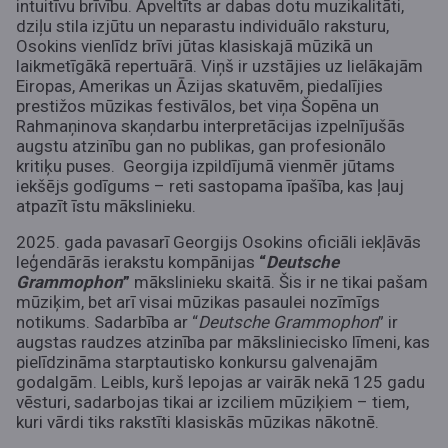
intuitīvu brīvību. Apveltīts ar dabas dotu muzikalitāti,
dziļu stila izjūtu un neparastu
individuālo raksturu,
Osokins vienlīdz brīvi jūtas klasiskajā mūzikā un
laikmetīgākā repertuārā. Viņš ir uzstājies uz lielākajām
Eiropas, Amerikas un Āzijas skatuvēm, piedalījies
prestižos mūzikas festivālos, bet viņa Šopēna un
Rahmaņinova skaņdarbu interpretācijas izpelnījušās
augstu atzinību gan no publikas, gan profesionālo
kritiķu puses. Georgija izpildījumā vienmēr jūtams
iekšējs godīgums – reti sastopama īpašība, kas ļauj
atpazīt īstu mākslinieku.
2025. gada pavasarī Georgijs Osokins oficiāli iekļāvās
leģendārās ierakstu kompānijas
“
Deutsche
Grammophon
”
mākslinieku skaitā. Šis ir ne tikai pašam
mūziķim, bet arī visai mūzikas pasaulei nozīmīgs
notikums. Sadarbība ar “
Deutsche Grammophon
” ir
augstas raudzes atzinība par māksliniecisko līmeni, kas
pielīdzināma starptautisko konkursu galvenajām
godalgām. Leibls, kurš lepojas ar vairāk nekā 125 gadu
vēsturi, sadarbojas tikai ar izciliem mūziķiem – tiem,
kuri vārdi tiks rakstīti klasiskās mūzikas nākotnē.