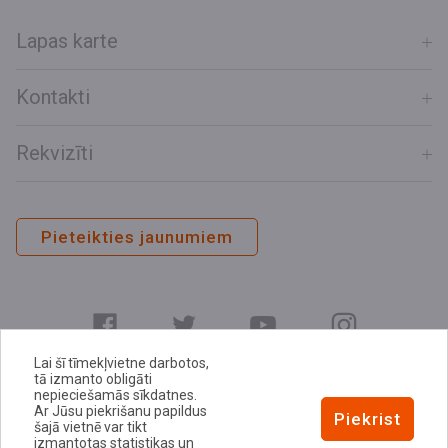
Lapas karte
Kontakti
Rekvizīti
Pieteikties jaunumiem
Lai šī tīmekļvietne darbotos,
tā izmanto obligāti
nepieciešamās sīkdatnes.
Ar Jūsu piekrišanu papildus
E-adrese
Piekrist
šajā vietnē var tikt
Privātuma politika
izmantotas statistikas un