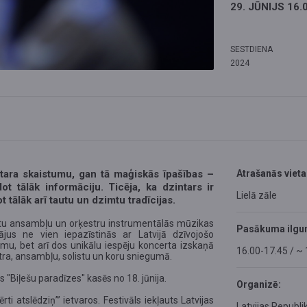
29. JŪNIJS 16.
SESTDIENA
2024
ntara skaistumu, gan tā maģiskās īpašības –
Atrašanās vieta
 tālāk informāciju. Ticēja, ka dzintars ir
Lielā zāle
 tālāk arī tautu un dzimtu tradīcijas.
entu ansambļu un orķestru instrumentālās mūzikas
Pasākuma ilgu
tājus ne vien iepazīstinās ar Latvijā dzīvojošo
u, bet arī dos unikālu iespēju koncerta izskaņā
16.00-17.45 / ~
tra, ansambļu, solistu un koru sniegumā.
Biļešu paradīzes" kasēs no 18. jūnija.
Organizē:
i atslēdziņ’” ietvaros. Festivāls iekļauts Latvijas
Latvijas Republik