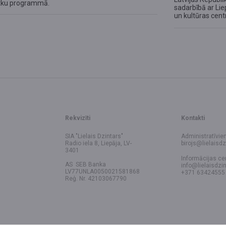
ētku programmā.
sadarbībā ar Lie
un kultūras cent
Rekvizīti
Kontakti
SIA "Lielais Dzintars"
Administratīvie
Radio iela 8, Liepāja, LV-
birojs@lielaisdz
3401
Informācijas ce
AS SEB Banka
info@lielaisdzin
LV77UNLA0050021581868
+371 63424555
Reģ. Nr. 42103067790