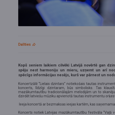
Dalīties
Kopš seniem laikiem cilvēki Latvijā novērtē gan dzi
spēju nest harmoniju un mieru, uzņemt un arī nodot
spēcīgs informācijas nesējs, kurš var pārnest un nodot
Koncertzālē “Lielais dzintars” notiekošais tautas instrum
koncerts, līdzīgi dzintaram, būs simbolisks. Tas klausī
mazākumtautību tradicionālajām melodijām un to skanējum
dzirdēt latviešu mūziku apvienotā tautas instrumentu orķes
Ieeja koncertā ar bezmaksas ieejas kartēm, kas saņemamas "
Koncerts notiek Latvijas mazākumtautību festivāla “Vaļā vērt