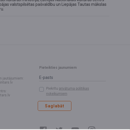
pājas valstspilsētas pašvaldību un Liepājas Tautas mākslas
ru.
Pieteikties jaunumiem
m jautājumiem:
intars.lv
Piekrītu
privātuma politikas
ntrs:
noteikumiem
tars.lv
Saglabāt