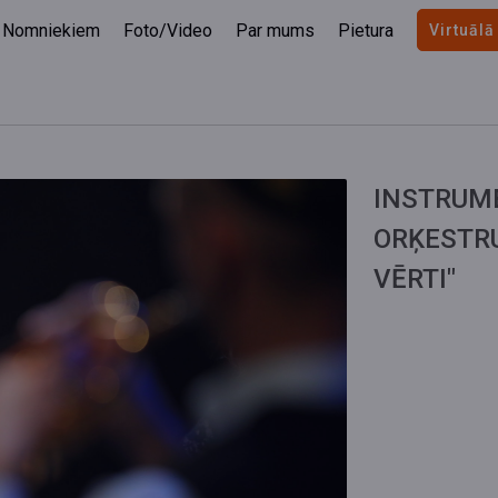
Nomniekiem
Foto/Video
Par mums
Pietura
Virtuālā
INSTRUM
ORĶESTR
VĒRTI"