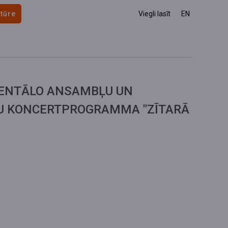
 tūre
Viegli lasīt
EN
ENTĀLO ANSAMBĻU UN
U KONCERTPROGRAMMA "ZĪTARĀ