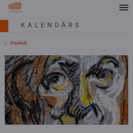
KALENDĀRS
Atpakaļ