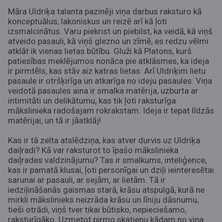
Māra Uldriķa talanta pazinēji viņa darbus raksturo kā
konceptuālus, lakoniskus un reizē arī kā ļoti
izsmalcinātus. Varu piekrist un piebilst, ka veidā, kā viņš
atveido pasauli, kā viņš glezno un zīmē, es redzu vēlmi
atklāt ik vienas lietas būtību. Gluži kā Platons, kurš
patiesības meklējumos nonāca pie atklāsmes, ka ideja
ir pirmtēls, kas stāv aiz katras lietas. Arī Uldriķim lietu
pasaule ir otršķirīga un atkarīga no ideju pasaules. Viņa
veidotā pasaules aina ir smalka matērija, uzburta ar
intimitāti un delikātumu, kas tik ļoti raksturīga
mākslinieka radošajam rokrakstam. Ideja ir tepat līdzās
matērijai, un tā ir jāatklāj!
Kas ir tā zelta atslēdziņa, kas atver durvis uz Uldriķa
daiļradi? Kā var raksturot to īpašo mākslinieka
daiļrades valdzinājumu? Tas ir smalkums, inteliģence,
kas ir pamatā klusai, ļoti personīgai un dziļi ieinteresētai
sarunai ar pasauli, ar sejām, ar lietām. Tā ir
iedziļināšanās gaismas starā, krāsu atspulgā, kurā ne
mirkli mākslinieks neizrāda krāsu un līniju dāsnumu,
tieši otrādi, viņš tver tikai būtisko, nepieciešamo,
raksturīgāko. Uzmetot pirmo skatienu kādam no viņa