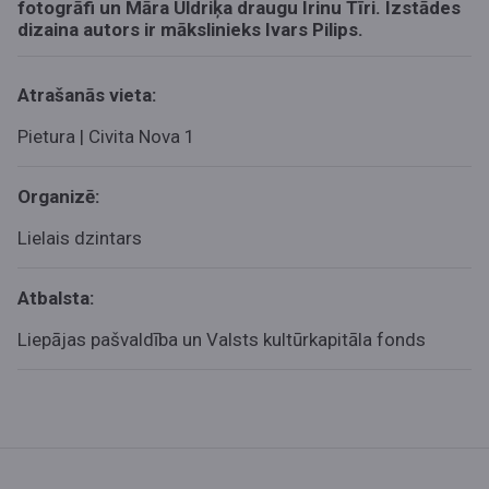
fotogrāfi un Māra Uldriķa draugu Irinu Tīri. Izstādes
dizaina autors ir mākslinieks Ivars Pilips.
Atrašanās vieta:
Pietura | Civita Nova 1
Organizē:
Lielais dzintars
Atbalsta:
Liepājas pašvaldība un Valsts kultūrkapitāla fonds