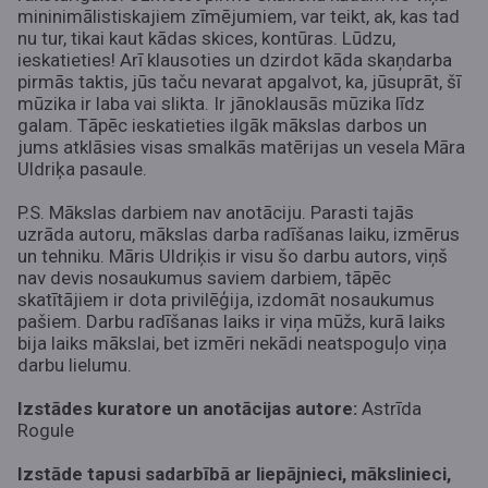
mininimālistiskajiem zīmējumiem, var teikt, ak, kas tad
nu tur, tikai kaut kādas skices, kontūras. Lūdzu,
ieskatieties! Arī klausoties un dzirdot kāda skaņdarba
pirmās taktis, jūs taču nevarat apgalvot, ka, jūsuprāt, šī
mūzika ir laba vai slikta. Ir jānoklausās mūzika līdz
galam. Tāpēc ieskatieties ilgāk mākslas darbos un
jums atklāsies visas smalkās matērijas un vesela Māra
Uldriķa pasaule.
P.S. Mākslas darbiem nav anotāciju. Parasti tajās
uzrāda autoru, mākslas darba radīšanas laiku, izmērus
un tehniku. Māris Uldriķis ir visu šo darbu autors, viņš
nav devis nosaukumus saviem darbiem, tāpēc
skatītājiem ir dota privilēģija, izdomāt nosaukumus
pašiem. Darbu radīšanas laiks ir viņa mūžs, kurā laiks
bija laiks mākslai, bet izmēri nekādi neatspoguļo viņa
darbu lielumu.
Izstādes kuratore un anotācijas autore:
Astrīda
Rogule
Izstāde tapusi sadarbībā ar liepājnieci, mākslinieci,