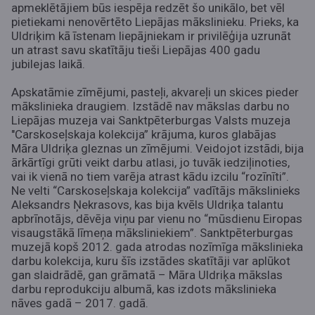
apmeklētājiem būs iespēja redzēt šo unikālo, bet vēl
pietiekami nenovērtēto Liepājas mākslinieku. Prieks, ka
Uldriķim kā īstenam liepājniekam ir privilēģija uzrunāt
un atrast savu skatītāju tieši Liepājas 400 gadu
jubilejas laikā.
Apskatāmie zīmējumi, pasteļi, akvareļi un skices pieder
mākslinieka draugiem. Izstādē nav mākslas darbu no
Liepājas muzeja vai Sanktpēterburgas Valsts muzeja
"Carskoseļskaja kolekcija” krājuma, kuros glabājas
Māra Uldriķa gleznas un zīmējumi. Veidojot izstādi, bija
ārkārtīgi grūti veikt darbu atlasi, jo tuvāk iedziļinoties,
vai ik vienā no tiem varēja atrast kādu izcilu “rozīnīti”.
Ne velti “Carskoseļskaja kolekcija” vadītājs mākslinieks
Aleksandrs Ņekrasovs, kas bija kvēls Uldriķa talantu
apbrīnotājs, dēvēja viņu par vienu no “mūsdienu Eiropas
visaugstākā līmeņa māksliniekiem”. Sanktpēterburgas
muzejā kopš 2012. gada atrodas nozīmīga mākslinieka
darbu kolekcija, kuru šīs izstādes skatītāji var aplūkot
gan slaidrādē, gan grāmatā – Māra Uldriķa mākslas
darbu reprodukciju albumā, kas izdots mākslinieka
nāves gadā – 2017. gadā.