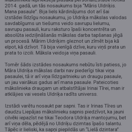
2014. gadā, un tās nosaukums bija “Māris Uldriķis.
Mana pasaule”. Bija liels kārdinājums dot arī šai
izstādei līdzīgu nosaukumu, jo Uldriķa mākslas valodas
savdabīgums un tiešums veido savrupu lielumu,
savrupu pasauli, kuru raksturo īpaši koncentrēta un
absolūta iedziļināšanās mākslas darba tapšanas jēgā
un procesā. Mārim Uldriķim gleznot un zīmēt bija kā
elpot, kā dzīvot. Tā bija vienīgā dzīve, kuru viņš prata un
prata to izcili. Māksla veidoja viņa pasauli.
Tomēr šāds izstādes nosaukums nebūtu īsti patiess, jo
Māra Uldriķa mākslas darbi nav piederīgi tikai viņa
pasaulei, tā ir arī viņa līdzgaitnieku un draugu pasaule,
un jau vairākus gadus arī mana pasaule. Pateicoties
mākslinieka draugam un atbalstītājai Irinai Tīrei, man ir
atklājies vai vesels Uldriķa radīts universs.
Izstādi varētu nosaukt par sapni. Tas ir Irinas Tīres un
daudzu Liepājas mākslinieku sapnis piedzīvot, ka jauni
cilvēki iepazīst ne tikai Teodora Uldriķa mantojumu, bet
arī viņa dēla, pēdējā no Uldriķu dzimtas īpašo talantu.
Tāpēc ir lieliski, ka sapņi piepildās un “Lielā dzintara”