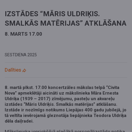
IZSTĀDES “MĀRIS ULDRIĶIS.
SMALKĀS MATĒRIJAS” ATKLĀŠANA
8. MARTS 17.00
SESTDIENA
2025
Dalīties
8. martā plkst. 17.00
koncertzāles mākslas telpā “Civita
Nova” apmeklētāji aicināti uz mākslinieka Māra Ernesta
Uldriķa (1939 – 2017) zīmējumu, pasteļu un akvareļu
izstādes “Māris Uldriķis. Smalkās matērijas” atklāšanu.
Izstāde ir nozīmīgs notikums Liepājas 400 gadu jubilejā, jo
tā veltīta ievērojamā gleznotāja liepājnieka Teodora Uldriķa
dēla daiļradei.
Mākslinieka iepriekšējā plašākā personālizstāde notika