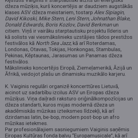
Kęstutis Vaiginis ir starptautiski atzīts un enerģisks
džeza mūziķis, kurš koncertējis ar daudziem augstākās
klases ASV džeza meistariem, tostarp
Alex Sipiagin
,
David Kikoski
,
Mike Stern
,
Leni Stern
,
Johnathan Blake
,
Donald Edwards
,
Boris Kozlov
,
David Berkman
un
citiem. Viņš ir vairāku starptautisku projektu līderis un
kā solists vai viesmākslinieks uzstājies tādos prestižos
festivālos kā
North Sea Jazz
, kā arī Roterdamas,
Londonas, Otavas, Tokijas, Honkongas, Stambulas,
Pekinas, Kēptaunas, Jarasumas un Panamas džeza
festivālos.
Mākslinieks koncertējis Eiropā, Ziemeļamerikā, Āzijā un
Āfrikā, veidojot plašu un dinamisku muzikālo karjeru.
K. Vaiginis regulāri organizē koncerttūres Lietuvā,
aicinot uz sadarbību izcilus ASV un Eiropas džeza
mūziķus. Viņa daiļradi raksturo oriģinālkompozīcijas un
džeza standarti, kuros mijas modernā džeza un
akadēmiskās mūzikas izteiksmes līdzekļi, kā arī
dzirdamas latin, be-bop, modern post-bop un afro
mūzikas ietekmes.
Par profesionālajiem sasniegumiem Vaiginis saņēmis
Eiropas Kultūras fonda balvu “Europamusicale”, kā arī