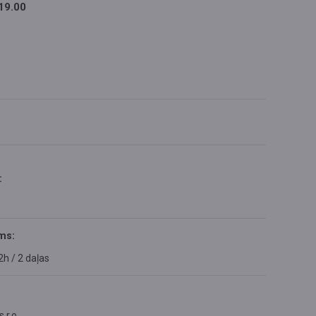
19.00
:
ms:
2h / 2 daļas
.r.o.