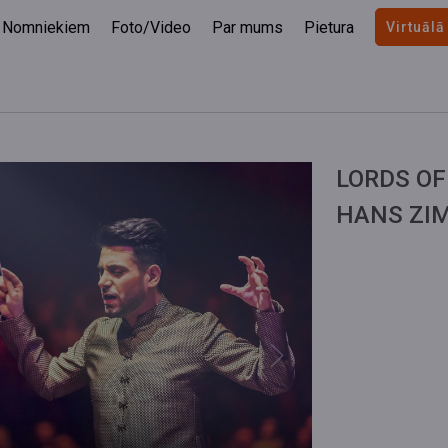
Nomniekiem
Foto/Video
Par mums
Pietura
Virtuālā
LORDS OF
HANS ZI
Next