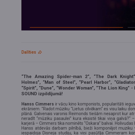
Dalīties
“The Amazing Spider-man 2”, “The Dark Knight”, 
Holmes”, “Man of Steel”, “Pearl Harbor”, “Gladiator
“Spirit”, “Dune”, “Wonder Woman”, “The Lion King” 
SOUND izpildījumā!
Hanss Cimmers
ir vācu kino komponists, popularitāti ieguv
ekrāniem. "Radot mūziku "Lietus cilvēkam" es visu laiku dom
plānā. Galvenais varonis Reimonds tiešām nesaprot kur atr
neradīt “mūziku pasaulei” kura eksistē tikai viņa galvā?“ –
karjerā – Cimmers tika nominēts “Oskara” balvai. Holivudas lab
Hanss atdevās darbam pilnībā, bieži komponējot muziku vi
iespaidoja Disneja studiju, ka viņi pasūtīja Cimmeram ko