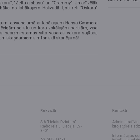
skaru”, ”Zelta globusu” un “Grammy”. Un arī vēlāk
āko no labākajiem Holivudā. Ļoti reti “Oskara”
ākumi apvienojumā ar labākajiem Hansa Cimmera
pēcīgām solistu un kora vokālajām partijām, visa
ms neaizmirstamas silta vasaras vakara sajūtas,
kajiem skaņdarbiem simfoniskā skanējumā!
Rekvizīti
Kontakti
SIA "Lielais Dzintars"
Administratīvie
Radio iela 8, Liepāja, LV-
birojs@lielaisdz
3401
Informācijas ce
AS SEB Banka