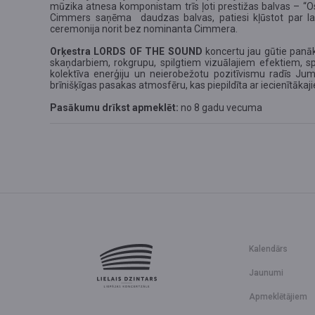
mūzika atnesa komponistam trīs ļoti prestižas balvas – “O
Cimmers saņēma daudzas balvas, patiesi kļūstot par lab
ceremonija norit bez nominanta Cimmera.
Orķestra LORDS OF THE SOUND
koncertu jau gūtie pan
skaņdarbiem, rokgrupu, spilgtiem vizuālajiem efektiem, s
kolektīva enerģiju un neierobežotu pozitīvismu radīs Ju
brīnišķīgas pasakas atmosfēru, kas piepildīta ar iecienītā
Pasākumu drīkst apmeklēt:
no 8 gadu vecuma
Kalendārs
Jaunumi
Apmeklētājiem