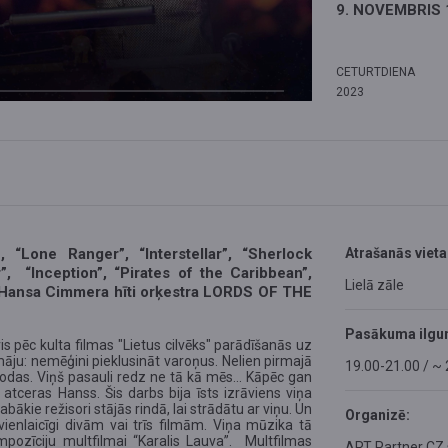
9. NOVEMBRIS 
CETURTDIENA
2023
“Lone Ranger”, “Interstellar”, “Sherlock
Atrašanās vieta
”, “Inception”, “Pirates of the Caribbean”,
Lielā zāle
- Hansa Cimmera hīti orķestra LORDS OF THE
Pasākuma ilgu
is pēc kulta filmas "Lietus cilvēks" parādīšanās uz
āju: nemēģini pieklusināt varoņus. Nelien pirmajā
19.00-21.00 / ~ 
odas. Viņš pasauli redz ne tā kā mēs... Kāpēc gan
 atceras Hanss. Šis darbs bija īsts izrāviens viņa
ākie režisori stājās rindā, lai strādātu ar viņu. Un
Organizē:
enlaicīgi divām vai trīs filmām. Viņa mūzika tā
mpozīciju multfilmai “Karalis Lauva”. Multfilmas
ART Partner CZ s