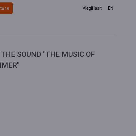
 tūre
Viegli lasīt
EN
 THE SOUND "THE MUSIC OF
MMER"